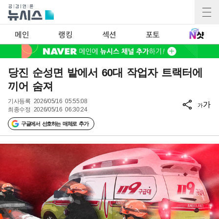
메인
랭킹
섹션
포토
당진 순성면 밭에서 60대 작업자 트랙터에
끼어 숨져
기사등록
2026/05/16 05:55:08
가
가
최종수정
2026/05/16 06:30:24
구글에서 선호하는 매체로 추가