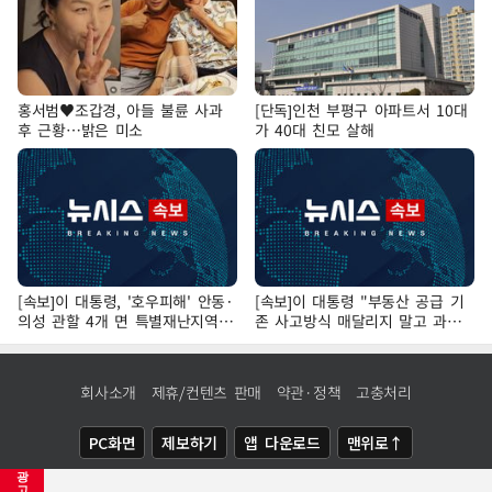
홍서범♥조갑경, 아들 불륜 사과
[단독]인천 부평구 아파트서 10대
후 근황…밝은 미소
가 40대 친모 살해
[속보]이 대통령, '호우피해' 안동·
[속보]이 대통령 "부동산 공급 기
의성 관할 4개 면 특별재난지역
존 사고방식 매달리지 말고 과감
선포
히 실천"
회사소개
제휴/컨텐츠 판매
약관·정책
고충처리
PC화면
제보하기
앱 다운로드
맨위로↑
광
COPYRIGHTⓒ
NEWSIS
ALL RIGHTS RESERVED.
고