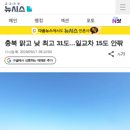
메인
랭킹
섹션
포토
충북 맑고 낮 최고 31도…일교차 15도 안팎
기사등록
2026/05/17 06:10:00
가
가
구글에서 선호하는 매체로 추가