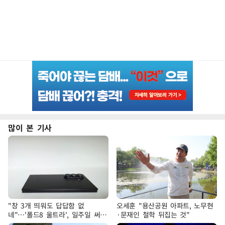
많이 본 기사
"창 3개 띄워도 답답함 없
오세훈 "용산공원 아파트, 노무현
네"…'폴드8 울트라', 일주일 써보
·문재인 철학 뒤집는 것"
니