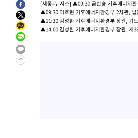
[세종=뉴시스] ▲09:30 금한승 기후에너지환
-931초 전 >
[속보]종합특검, 대검 추가 압수수색…내란 중요임무종사 
▲09:30 이호현 기후에너지환경부 2차관, 
49분 전 >
[속보]코스닥, 800p 회복…0.26% 오른 801.67 마감
▲11:30 김성환 기후에너지환경부 장관, 기
50분 전 >
[속보]코스피, 301.88포인트(4.58%) 내린 6296.38 마감
▲14:00 김성환 기후에너지환경부 장관, 제
52분 전 >
[속보]원·달러 환율, 0.7원 내린 1423.8원 마감
1시간 전 >
"여기 떨어졌다"…다누리, 스페이스X 로켓 달 충돌 흔적 포착
2시간 전 >
손흥민, 5경기 연속골 실패…LAFC는 승부차기 끝 과달라하라
4시간 전 >
내일까지 39도 '펄펄'…기상청 "태풍 지나며 폭염 잠시 꺾인
-22591초 전 >
'월드컵 탈락 후폭풍' 축구협회…11시간 걸린 초유의 압
합)
-22027초 전 >
[속보] 뉴욕증시, 혼조 출발…나스닥 0.3%↓, 다우 0.1
-20820초 전 >
축구협회, 15년 전 심판 성 접대 파문에 "현재는 내부 지
-19505초 전 >
경찰, '홍명보는 2순위' 결론냈던 스포츠윤리센터도 압
-5101초 전 >
[속보]합참 "北 발사체는 단거리탄도미사일…감시·경계태
-4849초 전 >
日방위성, 北이 동해로 쏜 발사체는 탄도미사일 가능성
-3279초 전 >
[속보] SKT, 에이닷 서비스 장애 발생…"원인 파악 중"
-2685초 전 >
[속보]합참 "북, 동해상으로 미상 발사체 발사"
-2081초 전 >
'낮 최고 39도' 불볕더위…한밤 열대야도 계속[내일날씨]