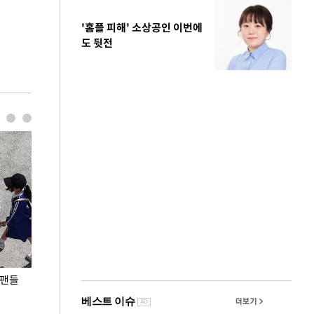
'홈플 피해' 소상공인 이번에
도 뒷전
 팬들
이 대통령, '청년 대책 속도 높여야…폭염 문제도
입추 코앞인데 전
총력 대응'