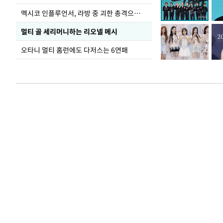
멕시코 인플루언서, 라방 중 괴한 총격으로 사망
멀티 골 세리머니하는 리오넬 메시
오타니 멀티 홈런에도 다저스는 6연패