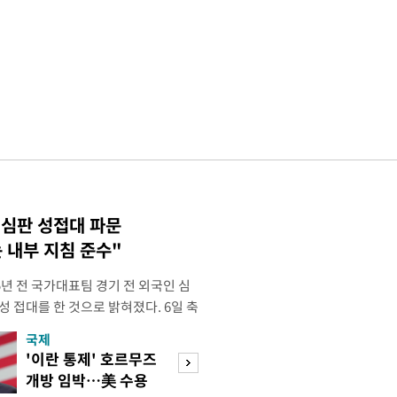
 심판 성접대 파문
 내부 지침 준수"
년 전 국가대표팀 경기 전 외국인 심
성 접대를 한 것으로 밝혀졌다. 6일 축
 의원실은 축구협회가 2011~2012
국제
경제
게 성 접대한 사실을 확인했다. 당시
'이란 통제' 호르무즈
초고가 겨냥 세제
과 감독관 등 10여 명에게 한 번에
개방 임박…美 수용
편…전월세 '유탄'
00만원이 넘는 돈을 성