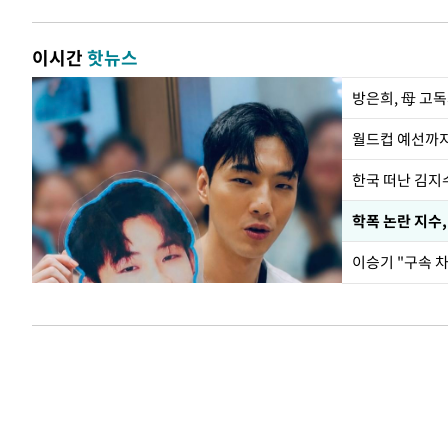
이시간
핫뉴스
방은희, 母 고독
월드컵 예선까지
한국 떠난 김지
학폭 논란 지수
이승기 "구속 차