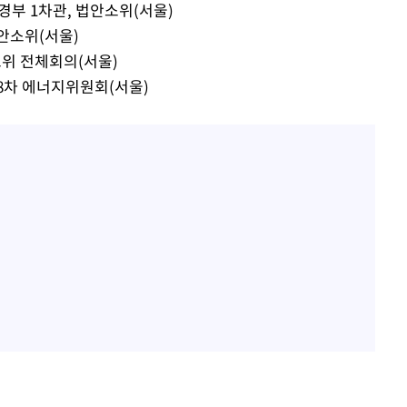
경부 1차관, 법안소위(서울)
혐의
법안소위(서울)
노위 전체회의(서울)
38차 에너지위원회(서울)
 격파
다"
수수색(종
4%↑
침 준수"
수수색
세 강화"