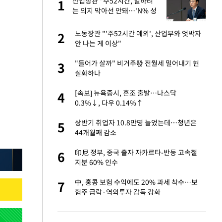
미
산업장관 "주52시간, 일하려
1
1
…엄
는 의지 막아선 안돼…'N% 성
과급' 반대"(종합)
이 산다' 선곡…쿨한
노동장관 "'주52시간 예외', 산업부와 엇박자
2
2
안 나는 게 이상"
인간들이 이 꼴 만
"들어가 살까" 비거주發 전월세 밀어내기 현
3
3
격한 반응
실화하나
하는 프리랜서…받
[속보] 뉴욕증시, 혼조 출발…나스닥
4
4
0.3%↓, 다우 0.14%↑
앗겨…지금이라면 가
상반기 취업자 10.8만명 늘었는데…청년은
5
5
44개월째 감소
패…LAFC는 승부차
印尼 정부, 중국 출자 자카르타-반둥 고속철
6
6
지분 60% 인수
성 접대 파문에 "현
中, 홍콩 보험 수익에도 20% 과세 착수…보
7
7
험주 급락·역외투자 감독 강화