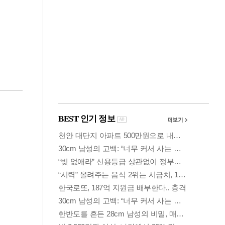
금융
개
외국인 폭풍매도에
 우
코스피 6200선 주저