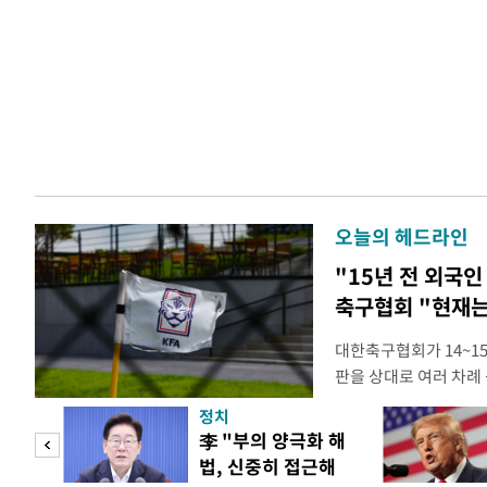
오늘의 헤드라인
"15년 전 외국인
축구협회 "현재는
대한축구협회가 14~15
판을 상대로 여러 차례 
구계에 따르면 국회의 한
정치
년 국제심판 10여 명에
"사적
李 "부의 양극화 해
축구협회는 외국인 심판
법, 신중히 접근해
수십만원에서 많게는 1