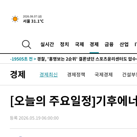
2026.08.07 (금)
서울 31.1℃
4시간 전 >
내일까지 39도 '펄펄'…기상청 "태풍 지나며 폭염 잠시 꺾인
-22591초 전 >
'월드컵 탈락 후폭풍' 축구협회…11시간 걸린 초유의 압
합)
-22027초 전 >
[속보] 뉴욕증시, 혼조 출발…나스닥 0.3%↓, 다우 0.1
실시간
정치
국제
경제
금융
산업
-20820초 전 >
축구협회, 15년 전 심판 성 접대 파문에 "현재는 내부 지
-19505초 전 >
경찰, '홍명보는 2순위' 결론냈던 스포츠윤리센터도 압
-5101초 전 >
[속보]합참 "北 발사체는 단거리탄도미사일…감시·경계태
경제
경제최신
경제정책
국제경제
건설부
-4849초 전 >
日방위성, 北이 동해로 쏜 발사체는 탄도미사일 가능성
-3279초 전 >
[속보] SKT, 에이닷 서비스 장애 발생…"원인 파악 중"
-2685초 전 >
[속보]합참 "북, 동해상으로 미상 발사체 발사"
[오늘의 주요일정]기후에너
-2081초 전 >
'낮 최고 39도' 불볕더위…한밤 열대야도 계속[내일날씨]
-2040초 전 >
[속보]7~9일 프로야구 3연전도 폭염 취소…11일 재개
등록 2026.05.19 06:00:00
-1702초 전 >
"韓 외환시장 개입 관측 배경엔 美의 대한국 무역적자 있어
-1529초 전 >
'월드컵 탈락 후폭풍' 축구협회…초유의 압수수색에 '충격
-1369초 전 >
서울 낮 37.9도, 올여름 최고치 경신…영등포 순간 '40도'