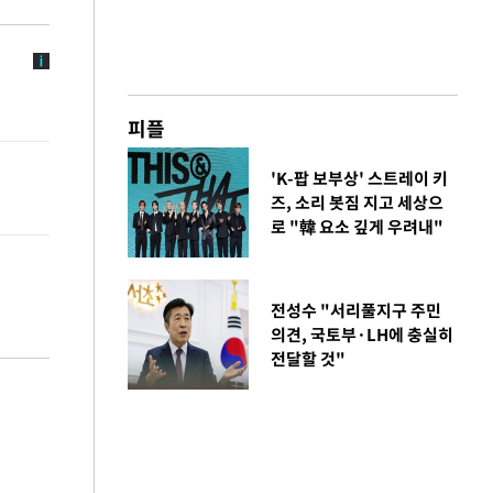
피플
'K-팝 보부상' 스트레이 키
즈, 소리 봇짐 지고 세상으
로 "韓 요소 깊게 우려내"
전성수 "서리풀지구 주민
의견, 국토부·LH에 충실히
전달할 것"