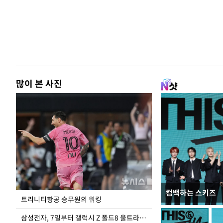
많이 본 사진
컴백하는 스키즈
입추 하루 앞둔 
트리니티항공 승무원의 워킹
폭염
삼성전자, 7일부터 갤럭시 Z 폴드8 울트라·폴드8·플립8 출시