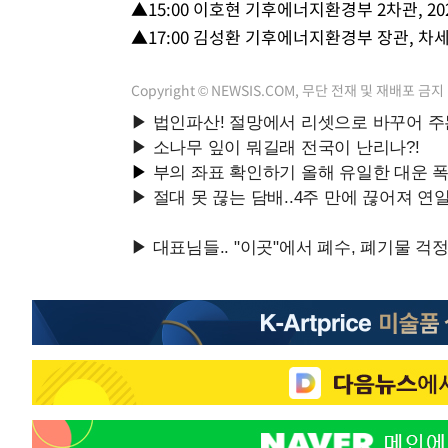
▲15:00 이호현 기후에너지환경부 2차관, 20
-2040초 전 >
[속보]7~9일 프로야구 3연전도 폭염 취소…11일 재개
▲17:00 김성환 기후에너지환경부 장관, 차세
-1702초 전 >
"韓 외환시장 개입 관측 배경엔 美의 대한국 무역적자 있어
-1529초 전 >
'월드컵 탈락 후폭풍' 축구협회…초유의 압수수색에 '충격
Copyright © NEWSIS.COM, 무단 전재 및 재배포 금지
-1369초 전 >
서울 낮 37.9도, 올여름 최고치 경신…영등포 순간 '40도'
-931초 전 >
[속보]종합특검, 대검 추가 압수수색…내란 중요임무종사 
49분 전 >
[속보]코스닥, 800p 회복…0.26% 오른 801.67 마감
50분 전 >
[속보]코스피, 301.88포인트(4.58%) 내린 6296.38 마감
52분 전 >
[속보]원·달러 환율, 0.7원 내린 1423.8원 마감
1시간 전 >
"여기 떨어졌다"…다누리, 스페이스X 로켓 달 충돌 흔적 포착
2시간 전 >
손흥민, 5경기 연속골 실패…LAFC는 승부차기 끝 과달라하라
4시간 전 >
내일까지 39도 '펄펄'…기상청 "태풍 지나며 폭염 잠시 꺾인