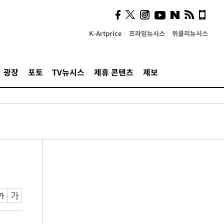
K-Artprice
프라임뉴시스
위클리뉴시스
광장
포토
TV뉴시스
제휴 콘텐츠
제보