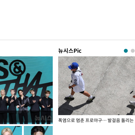
뉴시스Pic
전남광주… 열화상 카메라에 담긴
폭염으로 멈춘 프로야구… 발걸음 돌리는