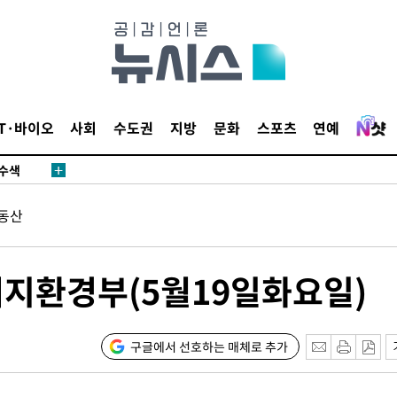
다"
수수색(종
4%↑
IT·바이오
사회
수도권
지방
문화
스포츠
연예
침 준수"
수수색
세 강화"
동산
지환경부(5월19일화요일)
"
구글에서 선호하는 매체로 추가
·당황'