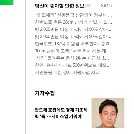
기자수첩
반도체 호황에도 경제 기초체
력 '뚝‘…서비스업 키워야