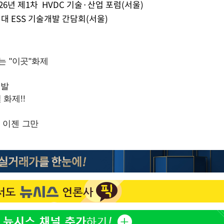
이승기 측 "차가원 전세금 
1
26년 제1차 HVDC 기술·산업 포럼(서울)
반환은 고도의 사기 수법
대 ESS 기술개발 간담회(서울)
벌 원해"
"
아이유, 장기하 '별일 없
2
·당황'
일상 공개
허지웅 "우리가 지지했던 
3
혐의
들었다"…형소법 개정에 
김혜수 "우린 돈 받고 일
4
는 만큼 해내야"
효린 "절친에게 남친 빼
5
만 안 있어"
 격파
다"
손흥민, 5경기 연속골 실
6
기 끝 과달라하라 격파
축구협회, 15년 전 심판 
7
재는 내부 지침 준수"