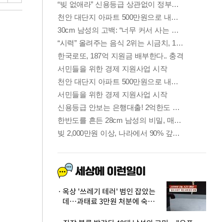
옥상 '쓰레기 테러' 범인 잡았는
데…과태료 3만원 처분에 숙박업
주 허탈