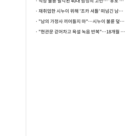
· 직장 불륜 발각된 40대 남성의 고민…"유포 동료 명예훼손·협박죄 고소 가능할까"
· 재취업한 시누이 위해 '조카 셔틀' 떠넘긴 남편…아내 "난 못한다"
· "남의 가정사 끼어들지 마"…시누이 불륜 덮으려는 남편에 억울한 아내
· "현관문 걷어차고 욕설 녹음 반복"…18개월 아기 키우는 집 뒤흔든 '앞집의 비극'