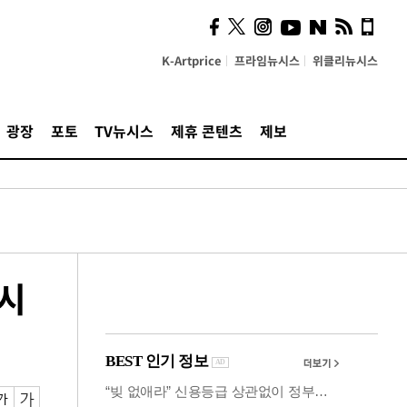
의견, 국토부·LH에 충실히
전달할 것"
K-Artprice
프라임뉴시스
위클리뉴시스
광장
포토
TV뉴시스
제휴 콘텐츠
제보
발시