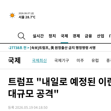
2026.08.07 (금)
서울 28.7℃
-25458초 전 >
[속보] 뉴욕증시, 일제 하락 마감…나스닥 0.06%↓
-30872초 전 >
이란, 호르무즈서 "적국 목표물들"과 대치로 남부 케슘섬
례 큰 폭발음
-29587초 전 >
[속보]美, 폴리실리콘 수입 규제…파생제품 15% 관세, 1
실시간
정치
국제
경제
금융
산업
발효
-27738초 전 >
[속보]트럼프, 美 원정출산 금지 행정명령 서명
-25438초 전 >
[속보] 뉴욕증시, 일제 하락 마감…나스닥 0.06%↓
-30892초 전 >
이란, 호르무즈서 "적국 목표물들"과 대치로 남부 케슘섬
국제
국제최신
국제기구
미주
유럽
중
례 큰 폭발음
-29607초 전 >
[속보]美, 폴리실리콘 수입 규제…파생제품 15% 관세, 1
발효
-27758초 전 >
[속보]트럼프, 美 원정출산 금지 행정명령 서명
-25458초 전 >
[속보] 뉴욕증시, 일제 하락 마감…나스닥 0.06%↓
트럼프 "내일로 예정된 이
대규모 공격"
등록 2026.05.19 04:18:50