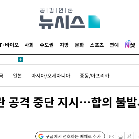
에서 두차
20일 후
IT·바이오
사회
수도권
지방
문화
스포츠
연예
에서 두차
국
일본
아시아/오세아니아
중동/아프리카
20일 후
란 공격 중단 지시…합의 불
구글에서 선호하는 매체로 추가