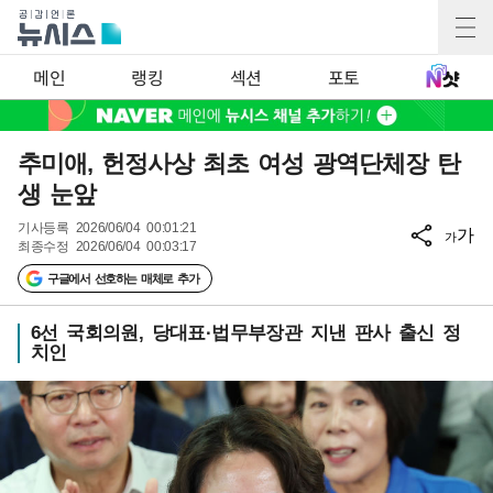
메인
랭킹
섹션
포토
추미애, 헌정사상 최초 여성 광역단체장 탄
생 눈앞
기사등록
2026/06/04 00:01:21
가
가
최종수정
2026/06/04 00:03:17
구글에서 선호하는 매체로 추가
6선 국회의원, 당대표·법무부장관 지낸 판사 출신 정
치인