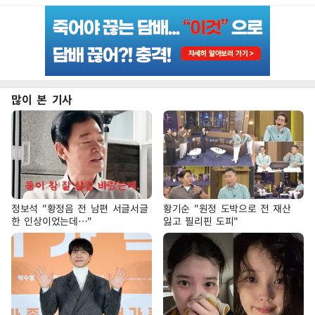
많이 본 기사
정보석 "황정음 전 남편 서글서글
황기순 "원정 도박으로 전 재산
한 인상이었는데…"
잃고 필리핀 도피"