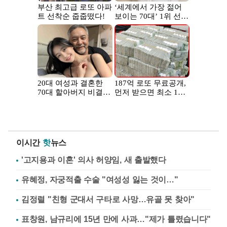
이시간
핫
뉴스
'고지용과 이혼' 의사 허양임, 새 출발했다
유혜정, 자궁적출 수술 "여성성 잃는 것이…"
김정렬 "친형 군대서 구타로 사망…유골 못 찾아"
표창원, 남규리에 15년 만에 사과…"제가 틀렸습니다"