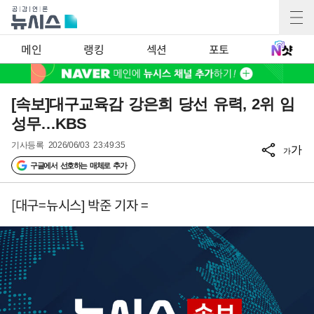
메인
랭킹
섹션
포토
[속보]대구교육감 강은희 당선 유력, 2위 임
성무…KBS
기사등록
2026/06/03 23:49:35
가
가
구글에서 선호하는 매체로 추가
[대구=뉴시스] 박준 기자 =