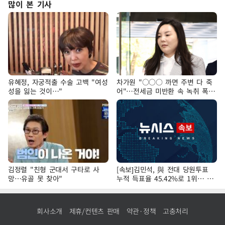
많이 본 기사
유혜정, 자궁적출 수술 고백 "여성
차가원 "○○○ 까면 주변 다 죽
성을 잃는 것이…"
어"…전세금 미반환 속 녹취 폭로
파장
김정렬 "친형 군대서 구타로 사
[속보]김민석, 與 전대 당원투표
망…유골 못 찾아"
누적 득표율 45.42%로 1위… 정
청래 44.56%
회사소개
제휴/컨텐츠 판매
약관·정책
고충처리