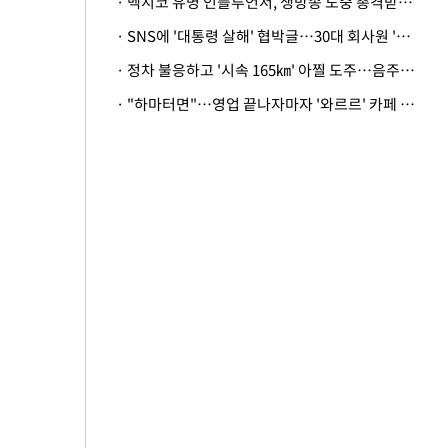
· 멕시코 유명 인플루언서, 생방송 도중 총격받아 사망
· SNS에 '대통령 살해' 협박글…30대 회사원 '불구속 송치'
· 정차 불응하고 '시속 165㎞' 아찔 도주…음주운전자 체포
· "하마터면"…영업 끝나자마자 '와르르' 카페 테라스 덮친 대리석 외벽