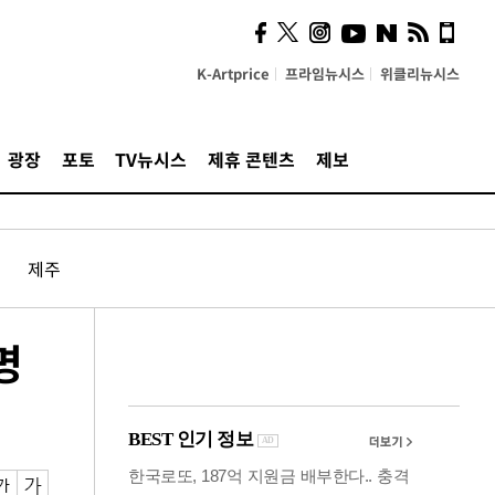
의견, 국토부·LH에 충실히
전달할 것"
K-Artprice
프라임뉴시스
위클리뉴시스
광장
포토
TV뉴시스
제휴 콘텐츠
제보
제주
명