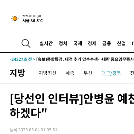
-26081초 전 >
[속보]합참 "북, 동해상으로 미상 발사체 발사"
-25477초 전 >
'낮 최고 39도' 불볕더위…한밤 열대야도 계속[내일날씨]
2026.08.06 (목)
서울 36.5℃
-25436초 전 >
[속보]7~9일 프로야구 3연전도 폭염 취소…11일 재개
-25098초 전 >
"韓 외환시장 개입 관측 배경엔 美의 대한국 무역적자 있
-24925초 전 >
'월드컵 탈락 후폭풍' 축구협회…초유의 압수수색에 '충격
실시간
정치
국제
경제
금융
산업
-24765초 전 >
서울 낮 37.9도, 올여름 최고치 경신…영등포 순간 '40도
-24327초 전 >
[속보]종합특검, 대검 추가 압수수색…내란 중요임무종사
-20422초 전 >
[속보]코스닥, 800p 회복…0.26% 오른 801.67 마감
지방
지방최신
세종
부산
대구/경북
-20352초 전 >
[속보]코스피, 301.88포인트(4.58%) 내린 6296.38 마
-20217초 전 >
[속보]원·달러 환율, 0.7원 내린 1423.8원 마감
-17816초 전 >
"여기 떨어졌다"…다누리, 스페이스X 로켓 달 충돌 흔적
[당선인 인터뷰]안병윤 예천
-14861초 전 >
손흥민, 5경기 연속골 실패…LAFC는 승부차기 끝 과달
하겠다"
-7462초 전 >
내일까지 39도 '펄펄'…기상청 "태풍 지나며 폭염 잠시 꺾
-7099초 전 >
트럼프, 한국계 진보 주지사 후보 맹공…"공산주의가 최대
-7077초 전 >
"美간섭에 합의 지연"…트럼프, '이란 호르무즈 통제권' 
등록 2026.06.04 01:05:51
-3597초 전 >
[속보]산업장관 "李정부, 원전 반대 안해…안정 전력 위해