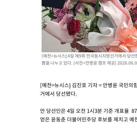
-7482초 전 >
내일까지 39도 '펄펄'…기상청 "태풍 지나며 폭염 잠시 꺾
-7119초 전 >
트럼프, 한국계 진보 주지사 후보 맹공…"공산주의가 최대
-7097초 전 >
"美간섭에 합의 지연"…트럼프, '이란 호르무즈 통제권' 
-3617초 전 >
[속보]산업장관 "李정부, 원전 반대 안해…안정 전력 위해
-2314초 전 >
[속보]경찰, '홍명보 선임 논란' 대한축구협회·축구회관 
[예천=뉴시스] 4일 제9회 전국동시지방선거에서 당선
쁨을 나누고 있다. (사진=안병윤 캠프 제공) 2026.06.0
[예천=뉴시스] 김진호 기자 = 안병윤 국민의
거에서 당선됐다.
안 당선인은 4일 오전 1시3분 기준 개표율 87
얻은 윤동춘 더불어민주당 후보를 제치고 예