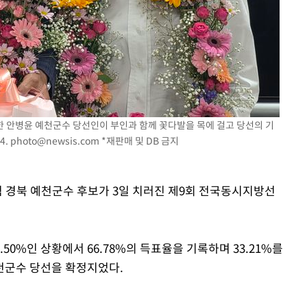
인다"
 위협"
수용할까
 불가피"
등 압수수색
한 안병윤 예천군수 당선인이 부인과 함께 꽃다발을 목에 걸고 당선의 기
4.
photo@newsis.com
*재판매 및 DB 금지
힘 경북 예천군수 후보가 3일 치러진 제9회 전국동시지방선
.50%인 상황에서 66.78%의 득표율을 기록하며 33.21%를
천군수 당선을 확정지었다.