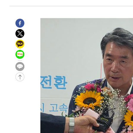
-2294초 전 >
[속보]경찰, '홍명보 선임 논란' 대한축구협회·축구회관 
-28517초 전 >
[속보]합참 "北 발사체는 단거리탄도미사일…감시·경계
화"
-28265초 전 >
日방위성, 北이 동해로 쏜 발사체는 탄도미사일 가능성
-26695초 전 >
[속보] SKT, 에이닷 서비스 장애 발생…"원인 파악 중"
-26101초 전 >
[속보]합참 "북, 동해상으로 미상 발사체 발사"
-25497초 전 >
'낮 최고 39도' 불볕더위…한밤 열대야도 계속[내일날씨]
-25456초 전 >
[속보]7~9일 프로야구 3연전도 폭염 취소…11일 재개
-25118초 전 >
"韓 외환시장 개입 관측 배경엔 美의 대한국 무역적자 있
-24945초 전 >
'월드컵 탈락 후폭풍' 축구협회…초유의 압수수색에 '충격
-24785초 전 >
서울 낮 37.9도, 올여름 최고치 경신…영등포 순간 '40도
-24347초 전 >
[속보]종합특검, 대검 추가 압수수색…내란 중요임무종사
-20442초 전 >
[속보]코스닥, 800p 회복…0.26% 오른 801.67 마감
-20372초 전 >
[속보]코스피, 301.88포인트(4.58%) 내린 6296.38 마
-20237초 전 >
[속보]원·달러 환율, 0.7원 내린 1423.8원 마감
-17836초 전 >
"여기 떨어졌다"…다누리, 스페이스X 로켓 달 충돌 흔적
-14881초 전 >
손흥민, 5경기 연속골 실패…LAFC는 승부차기 끝 과달