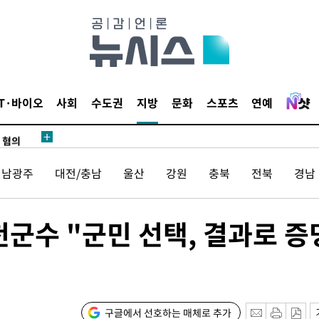
어"
·당황'
IT·바이오
사회
수도권
지방
문화
스포츠
연예
'
 혐의
전남광주
대전/충남
울산
강원
충북
전북
경남
감
 포착
군수 "군민 선택, 결과로 증
라하라 격파
인다"
 위협"
수용할까
구글에서 선호하는 매체로 추가
 불가피"