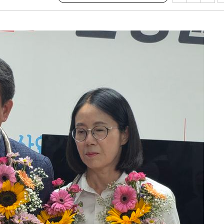
등 압수수색
태세 강
어"
·당황'
'
 혐의
감
 포착
라하라 격파