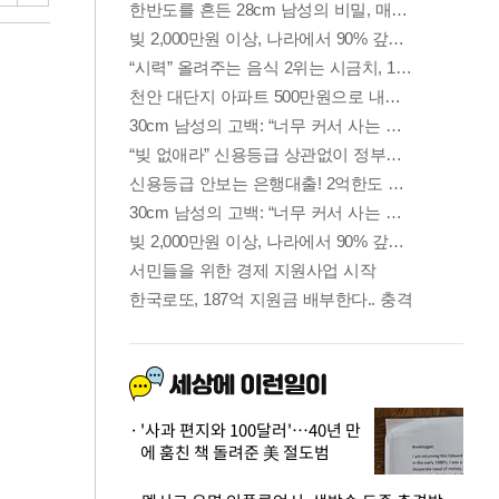
'사과 편지와 100달러'…40년 만
에 훔친 책 돌려준 美 절도범