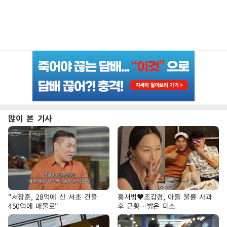
많이 본 기사
"서장훈, 28억에 산 서초 건물
홍서범♥조갑경, 아들 불륜 사과
450억에 매물로"
후 근황…밝은 미소