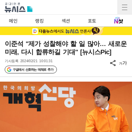
메인
랭킹
섹션
포토
이준석 "제가 성찰해야 할 일 많아… 새로운
미래, 다시 합류하길 기대" [뉴시스Pic]
기사등록
2024/02/21 10:01:31
가
가
구글에서 선호하는 매체로 추가