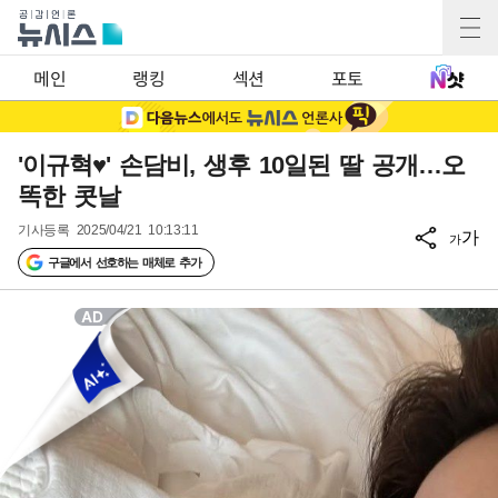
메인
랭킹
섹션
포토
'이규혁♥' 손담비, 생후 10일된 딸 공개…오
똑한 콧날
기사등록
2025/04/21 10:13:11
가
가
구글에서 선호하는 매체로 추가