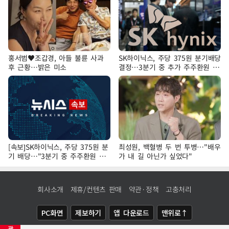
홍서범♥조갑경, 아들 불륜 사과
SK하이닉스, 주당 375원 분기배당
후 근황…밝은 미소
결정…3분기 중 추가 주주환원 발
표
[속보]SK하이닉스, 주당 375원 분
최성원, 백혈병 두 번 투병…"배우
기 배당…"3분기 중 주주환원 방
가 내 길 아닌가 싶었다"
안 확정"
회사소개
제휴/컨텐츠 판매
약관·정책
고충처리
PC화면
제보하기
앱 다운로드
맨위로↑
광