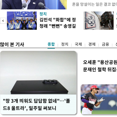
혼을 망설이는 일은 결코 없
하는 제도가 있을 경우 편하
정치
다. 이 대통령은 이날 오후 
김민석 "화합"에 정
로 찾은 결혼 페널티 22개'
청래 "뻔뻔" 송영길
이 대통령은 "결혼으로 인해
은 연임 직격
많이 본 기사
종합
정치
국제
경제
금융
오세훈 "용산공원
문재인 철학 뒤집
"창 3개 띄워도 답답함 없네"…'폴
드8 울트라', 일주일 써보니