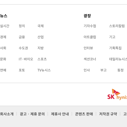
뉴스
광장
실시간
정치
국제
기자수첩
스토리칼럼
경제
금융
산업
아트클럽
기고
사회
수도권
지방
인터뷰
기획특집
문화
IT·바이오
스포츠
섹션코너
데일리뉴시
연예
포토
TV뉴시스
인사
부고
동정
회사소개
광고 · 제휴 문의
제휴사 안내
콘텐츠 판매
저작권 규약
고