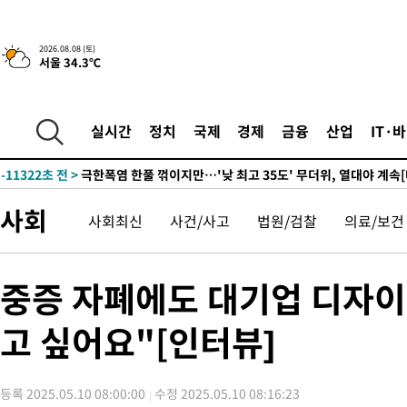
-24368초 전 >
강릉에 시간당 81.4㎜ 물폭탄…도로 잠기고 담벼락 붕괴
-20475초 전 >
백운산서 80년근 천종산삼 9뿌리 발견…감정가 1.3억원
2026.08.08 (토)
서울 34.3℃
-18185초 전 >
선재도서 해루질 나섰다 실종 60대, 닷새 만에 숨진 채 발견
-15719초 전 >
남자 농구, 나고야 아시안게임서 '홈팀' 일본과 한일전
-15095초 전 >
여수 오동도 해상서 모터보트 전복…1명 사망·1명 실종
실시간
정치
국제
경제
금융
산업
IT·
-11322초 전 >
극한폭염 한풀 꺾이지만…'낮 최고 35도' 무더위, 열대야 계속
주 날씨]
-8340초 전 >
축구협회 "압수수색·성접대 논란 사과…쇄신의 기회로 삼겠다"
-6857초 전 >
[속보]'압수수색·성접대 논란' 축구협회 "실망과 걱정 안겨드려
사회
사회최신
사건/사고
법원/검찰
의료/보건
송"
1시간 전 >
'최고 37도' 폭염 지속…강원동해안 최대 150㎜ 비
3시간 전 >
[속보]뉴욕증시 상승 마감…S&P 0.6% 나스닥 1.3%↑
-31692초 전 >
[속보]이강인 "감독님이 원하는 마음 느꼈고, 많은 트로피 원해
중증 자폐에도 대기업 디자
틀레티코 이적"
-31474초 전 >
수도권 40도 육박 '펄펄'…동해안 일부 지역엔 호의주의보
고 싶어요"[인터뷰]
-30443초 전 >
온열질환 사망자 3명 늘어…누적 환자 3000명 돌파
-24388초 전 >
강릉에 시간당 81.4㎜ 물폭탄…도로 잠기고 담벼락 붕괴
-20495초 전 >
백운산서 80년근 천종산삼 9뿌리 발견…감정가 1.3억원
등록 2025.05.10 08:00:00
수정 2025.05.10 08:16:23
-18205초 전 >
선재도서 해루질 나섰다 실종 60대, 닷새 만에 숨진 채 발견