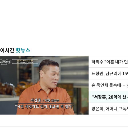
이시간
핫뉴스
하리수 "이혼 내가 
손 묶인채 물속에… 女
"서장훈, 28억에 산
방은희, 어머니 고독