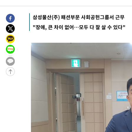
-15739초 전 >
남자 농구, 나고야 아시안게임서 '홈팀' 일본과 한일전
-15115초 전 >
여수 오동도 해상서 모터보트 전복…1명 사망·1명 실종
삼성물산(주) 패션부문 사회공헌그룹서 근무
-11342초 전 >
극한폭염 한풀 꺾이지만…'낮 최고 35도' 무더위, 열대야 계속
"장애, 큰 차이 없어…모두 다 잘 살 수 있다"
주 날씨]
-8360초 전 >
축구협회 "압수수색·성접대 논란 사과…쇄신의 기회로 삼겠다"
-6877초 전 >
[속보]'압수수색·성접대 논란' 축구협회 "실망과 걱정 안겨드려
송"
1시간 전 >
'최고 37도' 폭염 지속…강원동해안 최대 150㎜ 비
3시간 전 >
[속보]뉴욕증시 상승 마감…S&P 0.6% 나스닥 1.3%↑