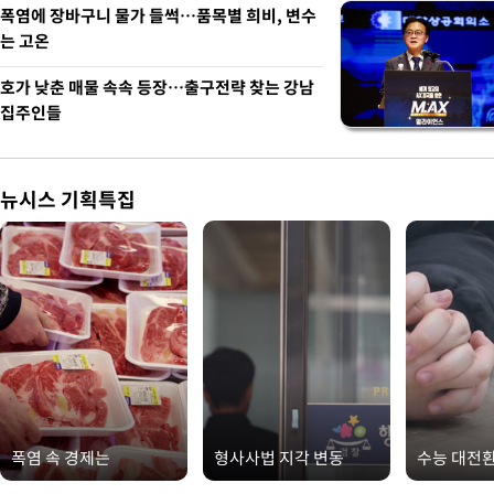
폭염에 장바구니 물가 들썩…품목별 희비, 변수
는 고온
호가 낮춘 매물 속속 등장…출구전략 찾는 강남
집주인들
뉴시스 기획특집
폭염 속 경제는
형사사법 지각 변동
수능 대전