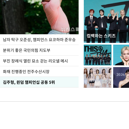
컴백하는 스키즈
한-미, UFS연합연습 1
남자 탁구 오준성, 챔피언스 요코하마 준우승
분위기 좋은 국민의힘 지도부
부친 장례식 열린 묘소 걷는 리오넬 메시
화재 진행중인 전주수산시장
김주형, 윈덤 챔피언십 공동 5위