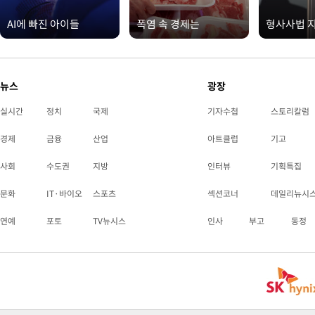
AI에 빠진 아이들
폭염 속 경제는
형사사법 
뉴스
광장
실시간
정치
국제
기자수첩
스토리칼럼
경제
금융
산업
아트클럽
기고
사회
수도권
지방
인터뷰
기획특집
문화
IT·바이오
스포츠
섹션코너
데일리뉴시
연예
포토
TV뉴시스
인사
부고
동정