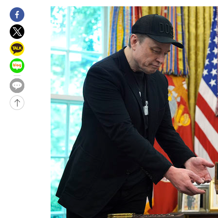
2시간 전 >
[속보]'전장연 시위' 1호선 용산역 상행선 무정차 통과 종료
3시간 전 >
[속보]코스닥 지수 5%대 급등에 '매수 사이드카' 발동
3시간 전 >
[속보]원·달러 환율, 오전 9시 1410.3원
3시간 전 >
[속보]코스닥, 8.85포인트(1.11%) 오른 807.66 개장
3시간 전 >
[속보]코스피, 47.56포인트(0.76%) 오른 6306.33 개장
-26940초 전 >
한국계 프란체스카 홍 등 美 진보파 '약진'…2028년 대선판 
-26337초 전 >
구윤철 "ISA 제도 개편안 관련 '與 제안'에 공감…제도 보완 
검토"
-19658초 전 >
[단독]체온 40.6도 쓰러진 해명…"엄살"이라며 훈련강요
-18666초 전 >
[속보]강훈식 "충청권 246조·영남권 107조 투자 프로젝트 올
수"
-18313초 전 >
[속보]강훈식 "반도체 함께 성장 프로젝트 10년간 1조원 규모 
진…상생무역금융 5조 공급"
-17865초 전 >
[속보]강훈식 "연내 메가특구특별법 제정 추진…인허가·환경
평가 단축"
-16233초 전 >
[속보]경찰, '내부 비리' 자진신고자 징계 감면…포상금 1억으
대
-15477초 전 >
누그러진 극한 폭염…'낮 최고 34도' 무더위는 이어져[내일날씨
-12068초 전 >
제주 골프장서 멧돼지 출현 결국 사살…'이용객 대피'
-9886초 전 >
[속보]원·달러 환율, 2.3원 오른 1418.4원 마감
-9730초 전 >
[속보]코스피, 40.89포인트(0.65%) 오른 6299.66 마감