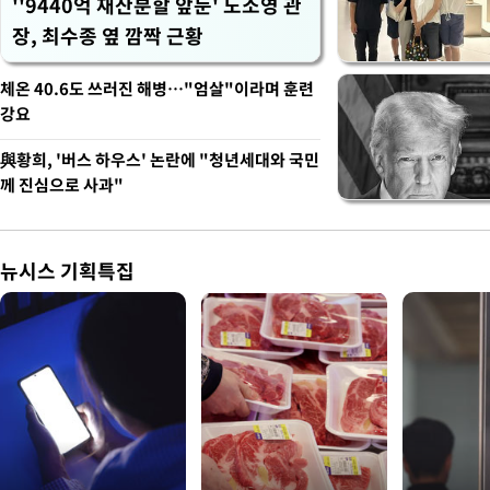
''9440억 재산분할 앞둔' 노소영 관
장, 최수종 옆 깜짝 근황
체온 40.6도 쓰러진 해병…"엄살"이라며 훈련
강요
與황희, '버스 하우스' 논란에 "청년세대와 국민
께 진심으로 사과"
뉴시스 기획특집