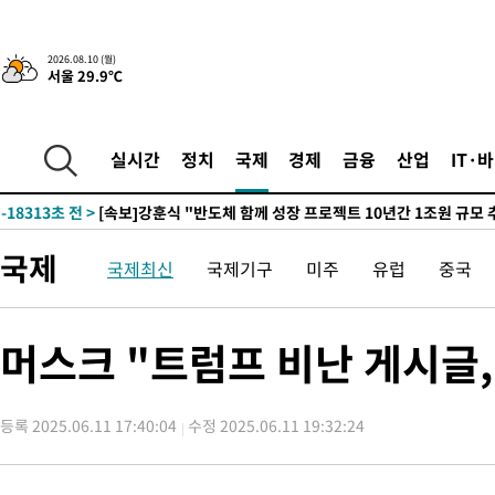
3시간 전 >
[속보]코스피, 47.56포인트(0.76%) 오른 6306.33 개장
-26940초 전 >
한국계 프란체스카 홍 등 美 진보파 '약진'…2028년 대선판 
2026.08.10 (월)
서울 29.9℃
-26337초 전 >
구윤철 "ISA 제도 개편안 관련 '與 제안'에 공감…제도 보완 
검토"
-19658초 전 >
[단독]체온 40.6도 쓰러진 해명…"엄살"이라며 훈련강요
-18666초 전 >
[속보]강훈식 "충청권 246조·영남권 107조 투자 프로젝트 올
실시간
정치
국제
경제
금융
산업
IT·
수"
-18313초 전 >
[속보]강훈식 "반도체 함께 성장 프로젝트 10년간 1조원 규모 
진…상생무역금융 5조 공급"
-17865초 전 >
[속보]강훈식 "연내 메가특구특별법 제정 추진…인허가·환경
평가 단축"
-16233초 전 >
[속보]경찰, '내부 비리' 자진신고자 징계 감면…포상금 1억으
국제
국제최신
국제기구
미주
유럽
중국
대
-15477초 전 >
누그러진 극한 폭염…'낮 최고 34도' 무더위는 이어져[내일날씨
-12068초 전 >
제주 골프장서 멧돼지 출현 결국 사살…'이용객 대피'
-9886초 전 >
[속보]원·달러 환율, 2.3원 오른 1418.4원 마감
머스크 "트럼프 비난 게시글,
-9730초 전 >
[속보]코스피, 40.89포인트(0.65%) 오른 6299.66 마감
-9716초 전 >
[속보]코스닥, 55.66포인트(6.97%) 오른 854.47 마감
등록 2025.06.11 17:40:04
수정 2025.06.11 19:32:24
-6423초 전 >
대포통장 107개로 불법도박 수익 5062억 세탁…19명 검거
-4900초 전 >
[속보]이 대통령 "2028년 중순까지 광주 군공항 기능 다른 군공
로 임시 배치해 산단 조기 착공"
-2050초 전 >
포항스틸야드 관중석 천장 석재 낙하…K리그 전구장 긴급 점검