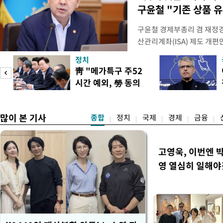
구윤철 "기존 상품 
구윤철 경제부총리 겸 재정경
산관리계좌(ISA) 제도 개편
다"며 "국민 의견까지 수렴해
정치
토할 예정"이라고 밝혔다. 
靑 "메가특구 주52
셜미디어(SNS) 엑스(X·옛
시간 예외, 勞 동의
개편안은 지난 4일부터 오는
필요"
많이 본 기사
종합
정치
국제
경제
금융
고영욱, 이번엔 
영 열심히 일해야