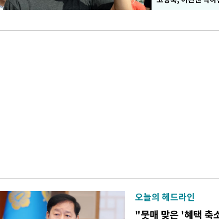
오늘의 헤드라인
"뭇매 맞은 '혜택 축소