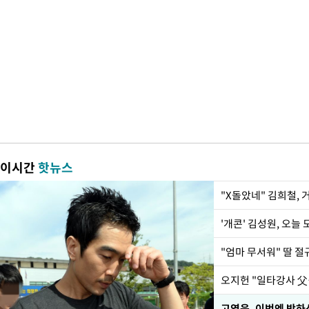
이시간
핫뉴스
"X돌았네" 김희철,
'개콘' 김성원, 오늘