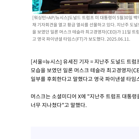
-9716초 전 >
[속보]코스닥, 55.66포인트(6.97%) 오른 854.47 마감
-6423초 전 >
대포통장 107개로 불법도박 수익 5062억 세탁…19명 검거
[워싱턴=AP/뉴시스]도널드 트럼프 미 대통령이 5월30일 
채 기자회견을 열고 황금 열쇠를 선물하고 있다. 지난주 도널
-4900초 전 >
[속보]이 대통령 "2028년 중순까지 광주 군공항 기능 다른 군공
을 보였던 일론 머스크 테슬라 최고경영자(CEO)가 11일 
로 임시 배치해 산단 조기 착공"
-2050초 전 >
포항스틸야드 관중석 천장 석재 낙하…K리그 전구장 긴급 점검
고 영국 파이낸셜 타임스(FT)가 보도했다. 2025.06.11.
2시간 전 >
[속보]'전장연 시위' 1호선 용산역 상행선 무정차 통과 종료
3시간 전 >
[속보]코스닥 지수 5%대 급등에 '매수 사이드카' 발동
3시간 전 >
[속보]원·달러 환율, 오전 9시 1410.3원
[서울=뉴시스] 유세진 기자 = 지난주 도널드 트
3시간 전 >
[속보]코스닥, 8.85포인트(1.11%) 오른 807.66 개장
모습을 보였던 일론 머스크 테슬라 최고경영자(CE
3시간 전 >
[속보]코스피, 47.56포인트(0.76%) 오른 6306.33 개장
일부를 후회한다고 말했다고 영국 파이낸셜 타임스(
머스크는 소셜미디어 X에 "지난주 트럼프 대통령
너무 지나쳤다"고 말했다.