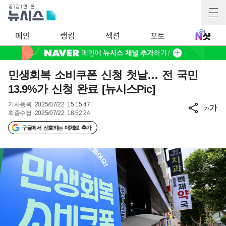
메인
랭킹
섹션
포토
민생회복 소비쿠폰 신청 첫날… 전 국민
13.9%가 신청 완료 [뉴시스Pic]
기사등록
2025/07/22 15:15:47
가
가
최종수정
2025/07/22 18:52:24
구글에서 선호하는 매체로 추가