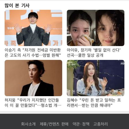
많이 본 기사
이승기 측 "차가원 전세금 미반환
아이유, 장기하 '별일 없이 산다'
은 고도의 사기 수법…엄벌 원해"
선곡…쿨한 일상 공개
허지웅 "우리가 지지했던 인간들
김혜수 "우린 돈 받고 일하는 프
이 이 꼴 만들었다"…형소법 개정
리랜서…받는 만큼 해내야"
에 격한 반응
회사소개
제휴/컨텐츠 판매
약관·정책
고충처리