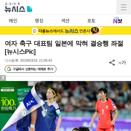
메인
랭킹
섹션
포토
여자 축구 대표팀 일본에 막혀 결승행 좌절
[뉴시스Pic]
기사등록
2026/03/18 21:06:45
가
가
구글에서 선호하는 매체로 추가
X