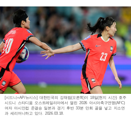
[시드니=AP/뉴시스] 대한민국의 강채림(오른쪽)이 18일(현지 시간) 호주
시드니 스타디움 오스트레일리아에서 열린 2026 아시아축구연맹(AFC)
여자 아시안컵 준결승 일본과 경기 후반 33분 만회 골을 넣고 지소연
과 세리머니하고 있다. 2026.03.18.