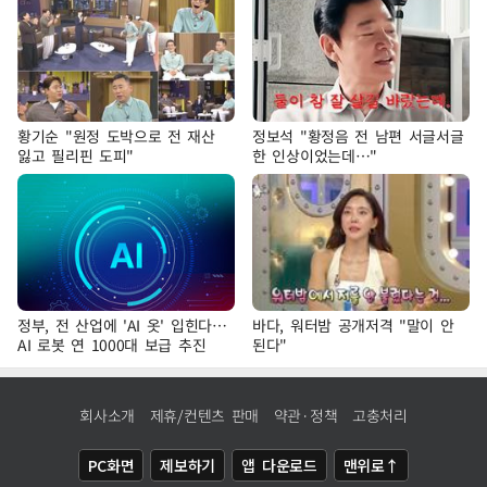
황기순 "원정 도박으로 전 재산
정보석 "황정음 전 남편 서글서글
잃고 필리핀 도피"
한 인상이었는데…"
정부, 전 산업에 'AI 옷' 입힌다…
바다, 워터밤 공개저격 "말이 안
AI 로봇 연 1000대 보급 추진
된다"
회사소개
제휴/컨텐츠 판매
약관·정책
고충처리
PC화면
제보하기
앱 다운로드
맨위로↑