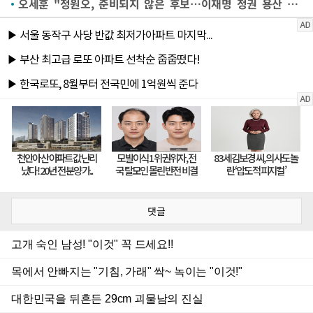
오세훈 "정원오, 준비되지 않은 후보…이재명 정권 용산 1만호 발표에 복종"
댓글