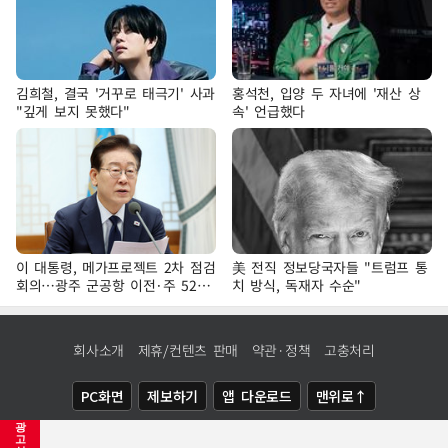
김희철, 결국 '거꾸로 태극기' 사과
홍석천, 입양 두 자녀에 '재산 상
"깊게 보지 못했다"
속' 언급했다
이 대통령, 메가프로젝트 2차 점검
美 전직 정보당국자들 "트럼프 통
회의…광주 군공항 이전·주 52시
치 방식, 독재자 수순"
간 예외 등 논의
회사소개
제휴/컨텐츠 판매
약관·정책
고충처리
PC화면
제보하기
앱 다운로드
맨위로↑
광
COPYRIGHTⓒ
NEWSIS
ALL RIGHTS RESERVED.
고