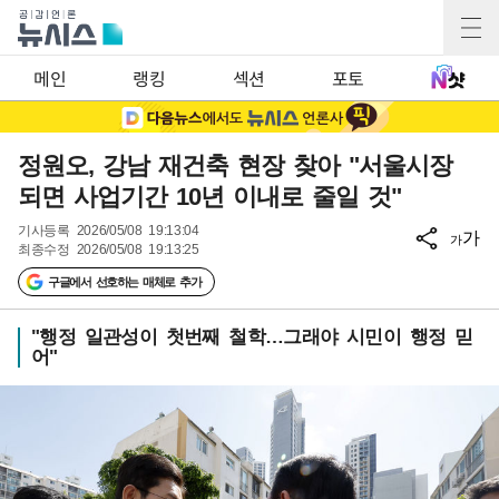
메인
랭킹
섹션
포토
정원오, 강남 재건축 현장 찾아 "서울시장
되면 사업기간 10년 이내로 줄일 것"
기사등록
2026/05/08 19:13:04
가
가
최종수정
2026/05/08 19:13:25
구글에서 선호하는 매체로 추가
"행정 일관성이 첫번째 철학…그래야 시민이 행정 믿
어"