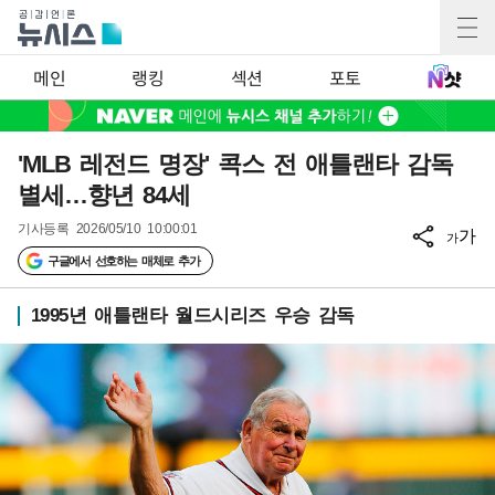
메인
랭킹
섹션
포토
'MLB 레전드 명장' 콕스 전 애틀랜타 감독
별세…향년 84세
기사등록
2026/05/10 10:00:01
가
가
구글에서 선호하는 매체로 추가
1995년 애틀랜타 월드시리즈 우승 감독