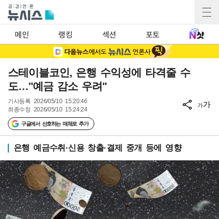
메인
랭킹
섹션
포토
스테이블코인, 은행 수익성에 타격줄 수
도…"예금 감소 우려"
기사등록
2026/05/10 15:20:46
가
가
최종수정
2026/05/10 15:24:24
구글에서 선호하는 매체로 추가
은행 예금수취·신용 창출·결제 중개 등에 영향