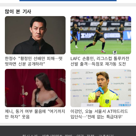
많이 본 기사
한정수 "황정민 선배만 피해…떳
LAFC 손흥민, 리그스컵 톨루카전
떳하면 신분 공개하라"
선발 출격…득점포 재가동 도전
제니, 동거 여부 물음에 "여기까지
이강인, 오늘 서울서 AT마드리드
만 하자" 웃음
입단식…'전례 없는 특급대우'