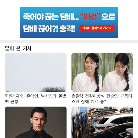
많이 본 기사
'마약 자숙' 유아인, 남사친과 볼뽀
손떨림 건강이상설 한승연…"목디
뽀 근황
스크 심해 치료 중"