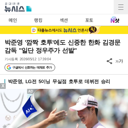
메인
랭킹
섹션
포토
박준영 '깜짝 호투'에도 신중한 한화 김경문
감독 "일단 정우주가 선발"
기사등록
2026/05/12 17:39:04
가
가
구글에서 선호하는 매체로 추가
박준영, LG전 5이닝 무실점 호투로 데뷔전 승리
X