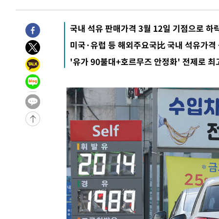
1시간 전 >
[속보]'채상병 순직 책임' 임성근, 항소심도 징역 3년
-29196초 전 >
[속보]이 대통령 "부동산 공급 기존 사고방식 매달리지 
국내 석유 판매가격 3월 12일 기점으로 하
실천"
-28281초 전 >
이란, "오만과 '중앙 단일 루트' 합의…북쪽 인바운드·남
미국·유럽 등 해외주요국比 국내 석유가격
운드는 임시"
-19849초 전 >
"낮 기온 소폭 하락"…수도권 폭염중대경보, 폭염경보로
'유가 90불대+호르무즈 안정화' 전제로 최
-19813초 전 >
[속보]이 대통령, '호우피해' 안동·의성 관할 4개 면 특
선포
-19776초 전 >
[단독]중수청 지원 검사들, 정원 초과 시 낮은 계급 임용
갈 수도
-17747초 전 >
낮 최고 37도 찜통더위…곳곳 소나기·강원 많은 비[내일
-16053초 전 >
SK하이닉스, 용인·청주 팹에 54조 투자…"AI 메모리 수
응"
-12909초 전 >
여자배구 이재영·이다영 자매, 아제르바이잔 투란VC 입
-12162초 전 >
외국인 심판 성 접대 7경기 들여다보니…한국 축구 '5승 2
-11896초 전 >
[속보]코스닥, 2.86포인트(0.36%) 내린 798.81마감
-11849초 전 >
[속보]코스피, 6200선 약보합…0.60% 내린 6258.77에
-11829초 전 >
[속보]원·달러 환율, 7.7원 내린 1416.1원 마감
-11718초 전 >
[속보] 노원서 40.1도 관측…서울, 2018년 이후 첫 40도
-8808초 전 >
[속보]종합특검, '계엄 수용공간 확보' 신용해 前교정본부
-7681초 전 >
외신들도 주목한 韓축구 파문…"국민적 공분에 수사 재개"