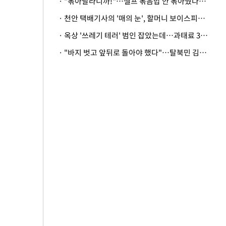
· "볶아달라니까!"…셀프 볶음밥 안 볶아줬다고 사장 폭행한 손님
· 천안 택배기사의 '매의 눈', 할머니 보이스피싱 피해 막아
· 옥상 '쓰레기 테러' 범인 잡았는데…과태료 3만원 처분에 숙박업주 허탈
· "바지 벗고 앞뒤로 돌아야 했다"…탈북민 김서아, 기쁨조 검사 수치심 회상