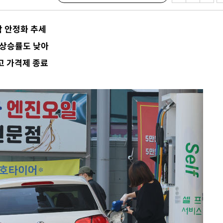
말고 과감히
락 안정화 추세
쪽 아웃바
 상승률도 낮아
 하향
고 가격제 종료
별재난지역
…희망지 못
날씨]
요 선제 대
단
무'
 마쳐
장 기소