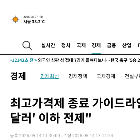
-19793초 전 >
[속보]이 대통령, '호우피해' 안동·의성 관할 4개 면 특
선포
-19756초 전 >
[단독]중수청 지원 검사들, 정원 초과 시 낮은 계급 임용
2026.08.07 (금)
서울 33.2℃
갈 수도
-17727초 전 >
낮 최고 37도 찜통더위…곳곳 소나기·강원 많은 비[내일
-16033초 전 >
SK하이닉스, 용인·청주 팹에 54조 투자…"AI 메모리 수
응"
-12889초 전 >
여자배구 이재영·이다영 자매, 아제르바이잔 투란VC 입
실시간
정치
국제
경제
금융
산업
-12142초 전 >
외국인 심판 성 접대 7경기 들여다보니…한국 축구 '5승 2
-11876초 전 >
[속보]코스닥, 2.86포인트(0.36%) 내린 798.81마감
-11829초 전 >
[속보]코스피, 6200선 약보합…0.60% 내린 6258.77에
경제
경제최신
경제정책
국제경제
건설부
-11809초 전 >
[속보]원·달러 환율, 7.7원 내린 1416.1원 마감
-11698초 전 >
[속보] 노원서 40.1도 관측…서울, 2018년 이후 첫 40도
-8788초 전 >
[속보]종합특검, '계엄 수용공간 확보' 신용해 前교정본부
최고가격제 종료 가이드라인
-7661초 전 >
외신들도 주목한 韓축구 파문…"국민적 공분에 수사 재개"
달러' 이하 전제"
-7632초 전 >
11시간 압수수색에 성접대 파문까지…'쑥대밭' 된 축구협
-6654초 전 >
[속보]규제합리화위원회 부위원장에 김태유 서울대 공대 
태 후임
-3012초 전 >
[속보]국힘 윤리위, '돌려차기 발언' 진종오·서범수 징계 
등록 2026.05.14 11:30:00
수정 2026.05.14 13:14:24
27분 전 >
[속보] 7월 중국 수출 23.9%↑ 수입 27.5%↑…무역총액 25