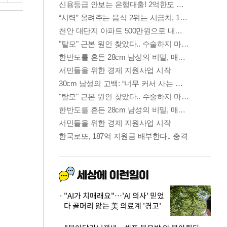
"AI가 치매래요"…'AI 의사' 믿었
다 골머리 앓는 美 의료계 '경고'