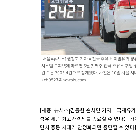
-7652초 전 >
11시간 압수수색에 성접대 파문까지…'쑥대밭' 된 축구협
-6674초 전 >
[속보]규제합리화위원회 부위원장에 김태유 서울대 공대 
태 후임
-3032초 전 >
[속보]국힘 윤리위, '돌려차기 발언' 진종오·서범수 징계 
27분 전 >
[속보] 7월 중국 수출 23.9%↑ 수입 27.5%↑…무역총액 25
1시간 전 >
[속보]'채상병 순직 책임' 임성근, 항소심도 징역 3년
[서울=뉴시스] 권창회 기자 = 전국 주유소 휘발유와 
시스템 오피넷에 따르면 5월 첫째주 전국 주유소 휘발유 평균
원 오른 2005.4원으로 집계됐다. 사진은 10일 서울 시내
kch0523@newsis.com
[세종=뉴시스]김동현 손차민 기자 = 국제유가
석유 제품 최고가격제를 종료할 수 있다는 가
면서 중동 사태가 안정화되면 중단할 수 있다