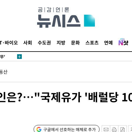
별재난지역
…희망지 못
날씨]
요 선제 대
단
IT·바이오
사회
수도권
지방
문화
스포츠
연예
무'
 마쳐
동산
장 기소
은?…"국제유가 '배럴당 1
회
교수…이병
절차 개시
구글에서 선호하는 매체로 추가
.3%↑