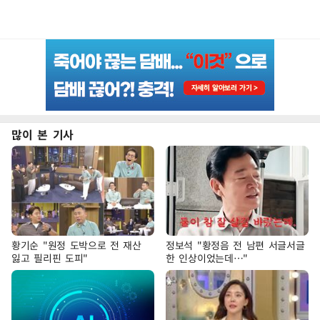
많이 본 기사
황기순 "원정 도박으로 전 재산
정보석 "황정음 전 남편 서글서글
잃고 필리핀 도피"
한 인상이었는데…"