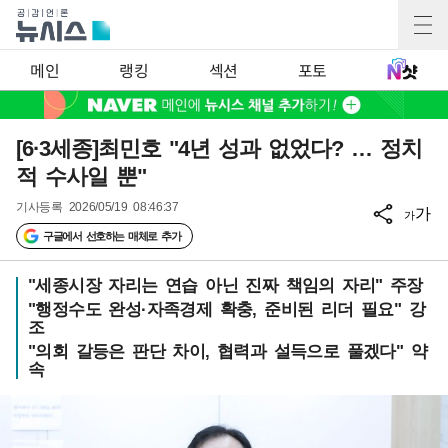
메인
랭킹
섹션
포토
[6·3세종]최민호 "4년 성과 없었다? … 정치
적 수사일 뿐"
기사등록
2026/05/19 08:46:37
가
가
구글에서 선호하는 매체로 추가
"세종시장 자리는 연습 아닌 진짜 책임의 자리" 주장
"행정수도 완성·자족경제 확충, 준비된 리더 필요" 강
조
"의회 갈등은 판단 차이, 협력과 설득으로 풀겠다" 약
속