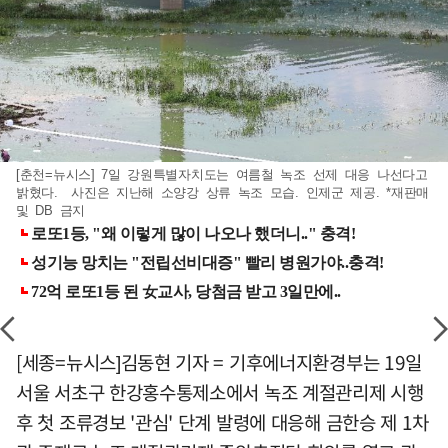
[춘천=뉴시스] 7일 강원특별자치도는 여름철 녹조 선제 대응 나선다고
밝혔다. 사진은 지난해 소양강 상류 녹조 모습. 인제군 제공. *재판매
및 DB 금지
[세종=뉴시스]김동현 기자 = 기후에너지환경부는 19일
서울 서초구 한강홍수통제소에서 녹조 계절관리제 시행
후 첫 조류경보 '관심' 단계 발령에 대응해 금한승 제 1차