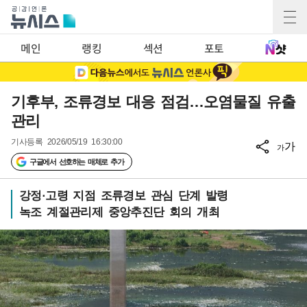
메인
랭킹
섹션
포토
기후부, 조류경보 대응 점검…오염물질 유출
관리
기사등록
2026/05/19 16:30:00
가
가
구글에서 선호하는 매체로 추가
강정·고령 지점 조류경보 관심 단계 발령
녹조 계절관리제 중앙추진단 회의 개최