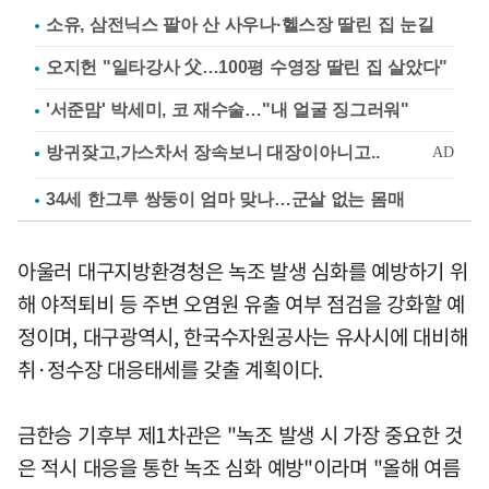
소유, 삼전닉스 팔아 산 사우나·헬스장 딸린 집 눈길
오지헌 "일타강사 父…100평 수영장 딸린 집 살았다"
'서준맘' 박세미, 코 재수술…"내 얼굴 징그러워"
34세 한그루 쌍둥이 엄마 맞나…군살 없는 몸매
아울러 대구지방환경청은 녹조 발생 심화를 예방하기 위
해 야적퇴비 등 주변 오염원 유출 여부 점검을 강화할 예
정이며, 대구광역시, 한국수자원공사는 유사시에 대비해
취·정수장 대응태세를 갖출 계획이다.
금한승 기후부 제1차관은 "녹조 발생 시 가장 중요한 것
은 적시 대응을 통한 녹조 심화 예방"이라며 "올해 여름