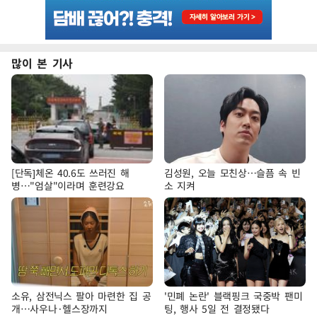
많이 본 기사
[단독]체온 40.6도 쓰러진 해
김성원, 오늘 모친상…슬픔 속 빈
병…"엄살"이라며 훈련강요
소 지켜
소유, 삼전닉스 팔아 마련한 집 공
'민폐 논란' 블랙핑크 국중박 팬미
개…사우나·헬스장까지
팅, 행사 5일 전 결정됐다