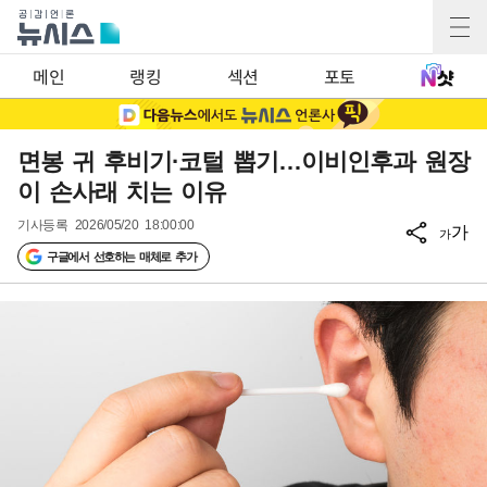
메인
랭킹
섹션
포토
면봉 귀 후비기·코털 뽑기…이비인후과 원장
이 손사래 치는 이유
기사등록
2026/05/20 18:00:00
가
가
구글에서 선호하는 매체로 추가