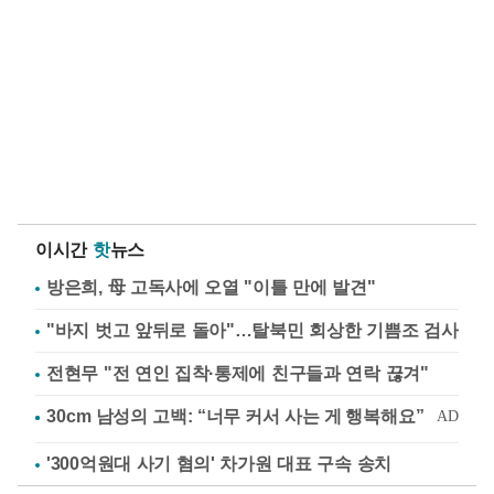
이시간
핫
뉴스
방은희, 母 고독사에 오열 "이틀 만에 발견"
"바지 벗고 앞뒤로 돌아"…탈북민 회상한 기쁨조 검사
전현무 "전 연인 집착·통제에 친구들과 연락 끊겨"
'300억원대 사기 혐의' 차가원 대표 구속 송치