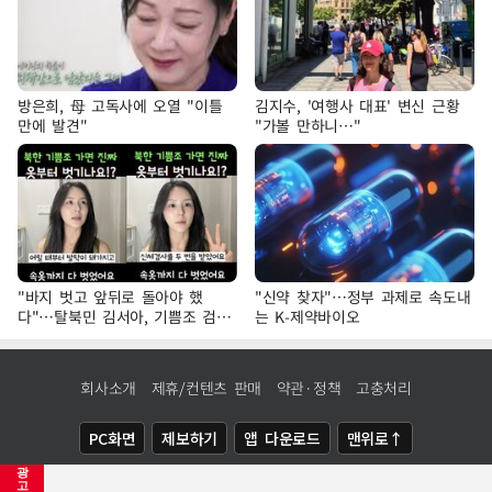
방은희, 母 고독사에 오열 "이틀
김지수, '여행사 대표' 변신 근황
만에 발견"
"가볼 만하니…"
"바지 벗고 앞뒤로 돌아야 했
"신약 찾자"…정부 과제로 속도내
다"…탈북민 김서아, 기쁨조 검사
는 K-제약바이오
수치심 회상
회사소개
제휴/컨텐츠 판매
약관·정책
고충처리
PC화면
제보하기
앱 다운로드
맨위로↑
광
COPYRIGHTⓒ
NEWSIS
ALL RIGHTS RESERVED.
고