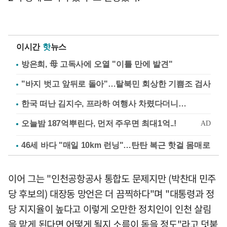
이시간
핫
뉴스
방은희, 母 고독사에 오열 "이틀 만에 발견"
"바지 벗고 앞뒤로 돌아"…탈북민 회상한 기쁨조 검사
한국 떠난 김지수, 프라하 여행사 차렸다더니…
46세 바다 "매일 10km 런닝"…탄탄 복근 핫걸 몸매로
이어 그는 "인천공항공사 통합도 문제지만 (박찬대 민주
당 후보의) 대장동 망언은 더 끔찍하다"며 "대통령과 정
당 지지율이 높다고 이렇게 오만한 정치인이 인천 살림
을 맡게 된다면 어떻게 될지 소름이 돋을 정도"라고 덧붙