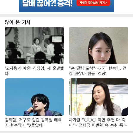
많이 본 기사
'고지용과 이혼' 허양임, 새 출발했
"손 떨림 포착"…카라 한승연, 건
다
강 괜찮나 팬들 '걱정'
김희철, 거꾸로 걸린 광복절 태극
차가원 "○○○ 까면 주변 다 죽
기 현수막에 "X돌았네"
어"…전세금 미반환 속 녹취 폭로
파장