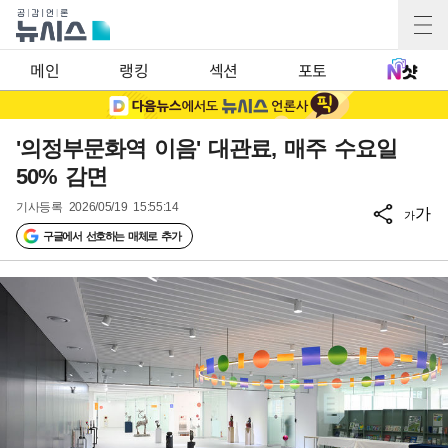
메인
랭킹
섹션
포토
'의정부문화역 이음' 대관료, 매주 수요일
50% 감면
기사등록
2026/05/19 15:55:14
가
가
구글에서 선호하는 매체로 추가