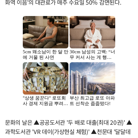
화역 이음'의 대관료가 매주 수요일 50% 감면된다.
문화의 날은 ▲공공도서관 '두 배로 대출(최대 20권)' ▲
과학도서관 'VR 데이(가상현실 체험)' ▲천문대 '달달데