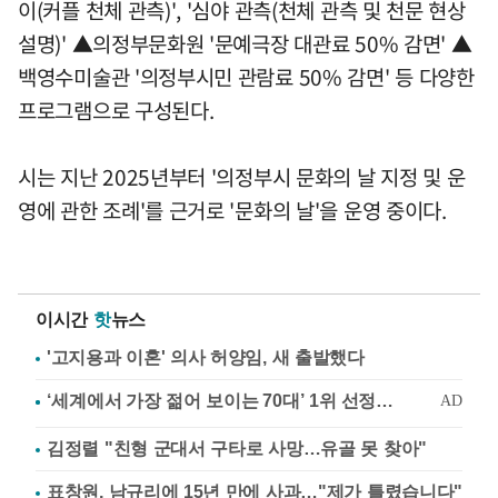
이(커플 천체 관측)', '심야 관측(천체 관측 및 천문 현상
설명)' ▲의정부문화원 '문예극장 대관료 50% 감면' ▲
백영수미술관 '의정부시민 관람료 50% 감면' 등 다양한
프로그램으로 구성된다.
시는 지난 2025년부터 '의정부시 문화의 날 지정 및 운
영에 관한 조례'를 근거로 '문화의 날'을 운영 중이다.
이시간
핫
뉴스
'고지용과 이혼' 의사 허양임, 새 출발했다
김정렬 "친형 군대서 구타로 사망…유골 못 찾아"
표창원, 남규리에 15년 만에 사과…"제가 틀렸습니다"