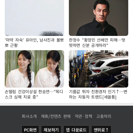
'마약 자숙' 유아인, 남사친과 볼뽀
한정수 "황정민 선배만 피해…떳
뽀 근황
떳하면 신분 공개하라"
손떨림 건강이상설 한승연…"목디
기름값 뛰자 친환경차 인기↑…변
스크 심해 치료 중"
하는 자동차 트렌드[세쓸통]
회사소개
제휴/컨텐츠 판매
약관·정책
고충처리
PC화면
제보하기
앱 다운로드
맨위로↑