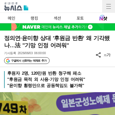
메인
랭킹
섹션
포토
정의연·윤미향 상대 '후원금 반환' 왜 기각됐
나…法 "기망 인정 어려워"
기사등록
2026/06/03 06:00:00
가
가
구글에서 선호하는 매체로 추가
후원자 2명, 120만원 반환 청구해 패소
"후원금 목적 외 사용·기망 인정 어려워"
"윤미향 횡령만으로 공동책임도 불가해"