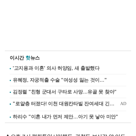
이시간
핫
뉴스
'고지용과 이혼' 의사 허양임, 새 출발했다
유혜정, 자궁적출 수술 "여성성 잃는 것이…"
김정렬 "친형 군대서 구타로 사망…유골 못 찾아"
하리수 "이혼 내가 먼저 제안…아기 못 낳아 미안"