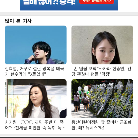
많이 본 기사
김희철, 거꾸로 걸린 광복절 태극
"손 떨림 포착"…카라 한승연, 건
기 현수막에 "X돌았네"
강 괜찮나 팬들 '걱정'
차가원 "○○○ 까면 주변 다 죽
용산어린이정원 앞 즐비한 근조화
어"…전세금 미반환 속 녹취 폭로
환, 왜?[뉴시스Pic]
파장