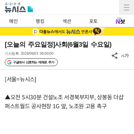
메인
랭킹
섹션
포토
[오늘의 주요일정]사회(6월3일 수요일)
기사등록
2026/06/03 06:00:00
가
가
구글에서 선호하는 매체로 추가
[서울=뉴시스]
▲오전 5시30분 건설노조 서경북부지부, 상봉동 더샵
퍼스트월드 공사현장 1G 앞, 노조원 고용 촉구