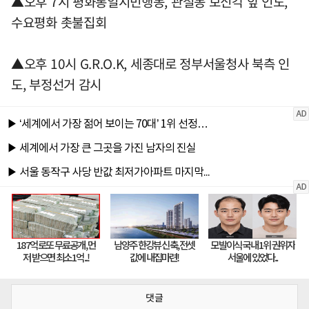
▲오후 7시 평화통일시민행동, 관철동 보신각 앞 인도,
수요평화 촛불집회
▲오후 10시 G.R.O.K, 세종대로 정부서울청사 북측 인
도, 부정선거 감시
댓글