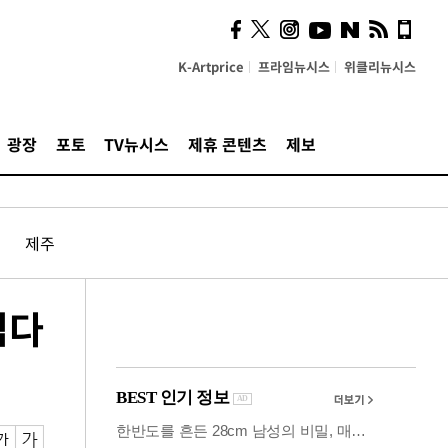
시, 스마트폰 액세서리에
NFC 더했다
K-Artprice
프라임뉴시스
위클리뉴시스
광장
포토
TV뉴시스
제휴 콘텐츠
제보
제주
검다