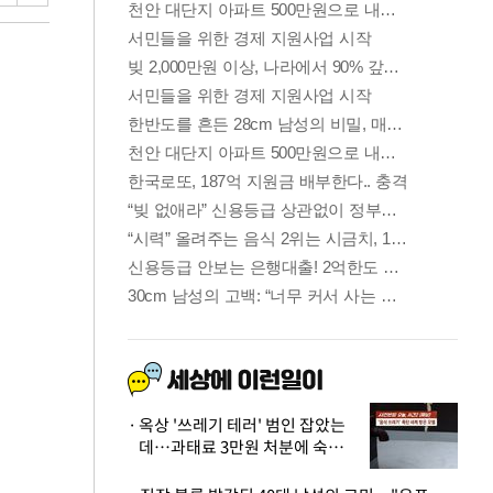
옥상 '쓰레기 테러' 범인 잡았는
데…과태료 3만원 처분에 숙박업
주 허탈