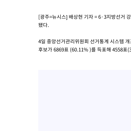
태
-18676초 전 >
입추에도 극한더위…서울 낮 39도 '폭염중대경보'
-13640초 전 >
이란, 호르무즈서 "적국 목표물들"과 대치로 남부 케슘섬
[광주=뉴시스] 배상현 기자 = 6·3지방선
례 큰 폭발음
-12355초 전 >
[속보]美, 폴리실리콘 수입 규제…파생제품 15% 관세, 1
됐다.
발효
-10506초 전 >
[속보]트럼프, 美 원정출산 금지 행정명령 서명
-8206초 전 >
[속보] 뉴욕증시, 일제 하락 마감…나스닥 0.06%↓
4일 중앙선거관리위원회 선거통계 시스템 개표 결
후보가 6869표 (60.11% )를 득표해 455