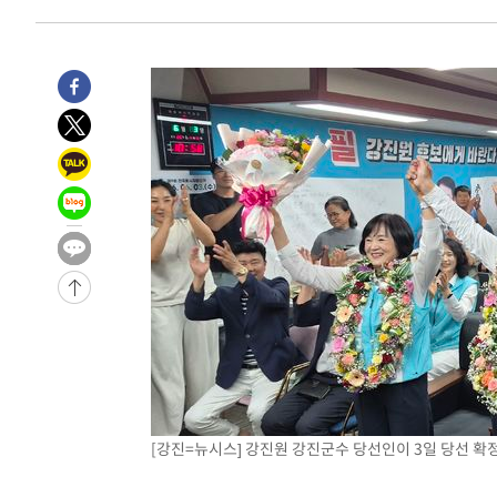
례 큰 폭발음
-12355초 전 >
[속보]美, 폴리실리콘 수입 규제…파생제품 15% 관세, 1
발효
-10506초 전 >
[속보]트럼프, 美 원정출산 금지 행정명령 서명
-8206초 전 >
[속보] 뉴욕증시, 일제 하락 마감…나스닥 0.06%↓
-32244초 전 >
[속보] 7월 중국 수출 23.9%↑ 수입 27.5%↑…무역총
25.3%↑
-29404초 전 >
[속보]'채상병 순직 책임' 임성근, 항소심도 징역 3년
-29270초 전 >
[속보]종합특검, '관저이전 봐주기 감사' 유병호 구속기소
-25870초 전 >
민주 콩고 에볼라환자 4천명 돌파, 4053명 발생 1850명
-25120초 전 >
[속보]'300억원대 사기 혐의' 차가원 대표 구속 송치
-24314초 전 >
"미 전국적 살모네라 식중독 원인은 멕시코산 할라피뇨"--
-22827초 전 >
[속보]경찰·노동부, HL만도 평택사업장 끼임 사망 관련
-22708초 전 >
[속보]합수본, '투표율 허위 입력' 중앙·서울·경기도 선관
압수수색
-22463초 전 >
[속보]원·달러 환율, 오전 9시 1423.8원
-22259초 전 >
[속보]삼성전자·SK하이닉스 동반 강보합…1%대 상승 
-22245초 전 >
[속보]코스닥, 5.95포인트(0.74%) 상승한 807.62개장
[강진=뉴시스] 강진원 강진군수 당선인이 3일 당선 확정
-22213초 전 >
[속보]코스피, 6300선 재탈환…1.09% 오른 6365.07 
-19378초 전 >
시리아 다마스쿠스 교외에서 미니버스 폭발.. 14명 부상, 