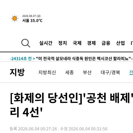
-8206초 전 >
[속보] 뉴욕증시, 일제 하락 마감…나스닥 0.06%↓
-32244초 전 >
[속보] 7월 중국 수출 23.9%↑ 수입 27.5%↑…무역총
2026.08.07 (금)
서울 35.0℃
25.3%↑
-29404초 전 >
[속보]'채상병 순직 책임' 임성근, 항소심도 징역 3년
-29270초 전 >
[속보]종합특검, '관저이전 봐주기 감사' 유병호 구속기소
-25870초 전 >
민주 콩고 에볼라환자 4천명 돌파, 4053명 발생 1850명
실시간
정치
국제
경제
금융
산업
-25120초 전 >
[속보]'300억원대 사기 혐의' 차가원 대표 구속 송치
-24314초 전 >
"미 전국적 살모네라 식중독 원인은 멕시코산 할라피뇨"--
-22827초 전 >
[속보]경찰·노동부, HL만도 평택사업장 끼임 사망 관련
지방
지방최신
세종
부산
대구/경북
-22708초 전 >
[속보]합수본, '투표율 허위 입력' 중앙·서울·경기도 선관
압수수색
-22463초 전 >
[속보]원·달러 환율, 오전 9시 1423.8원
-22259초 전 >
[속보]삼성전자·SK하이닉스 동반 강보합…1%대 상승 
[화제의 당선인]'공천 배제'
-22245초 전 >
[속보]코스닥, 5.95포인트(0.74%) 상승한 807.62개장
리 4선'
-22213초 전 >
[속보]코스피, 6300선 재탈환…1.09% 오른 6365.07 
-19378초 전 >
시리아 다마스쿠스 교외에서 미니버스 폭발.. 14명 부상, 
태
-18676초 전 >
입추에도 극한더위…서울 낮 39도 '폭염중대경보'
등록 2026.06.04 00:27:26
수정 2026.06.04 00:31:56
-13640초 전 >
이란, 호르무즈서 "적국 목표물들"과 대치로 남부 케슘섬