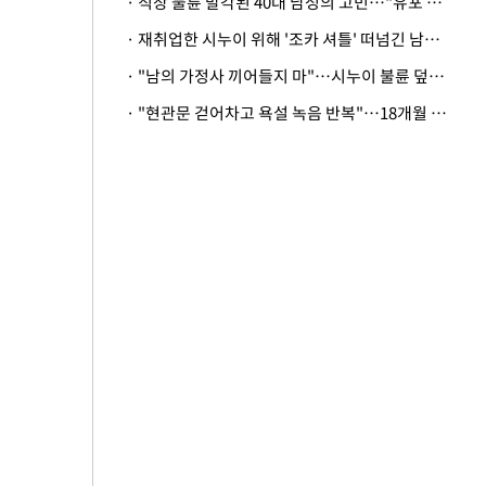
· 직장 불륜 발각된 40대 남성의 고민…"유포 동료 명예훼손·협박죄 고소 가능할까"
· 재취업한 시누이 위해 '조카 셔틀' 떠넘긴 남편…아내 "난 못한다"
· "남의 가정사 끼어들지 마"…시누이 불륜 덮으려는 남편에 억울한 아내
· "현관문 걷어차고 욕설 녹음 반복"…18개월 아기 키우는 집 뒤흔든 '앞집의 비극'