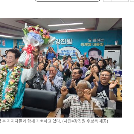
20일 후
액
 사망
 CDC
 압수수색
위 등 9곳
출발
 후 지지자들과 함께 기뻐하고 있다. (사진=강진원 후보측 제공)
개장
3명은 중