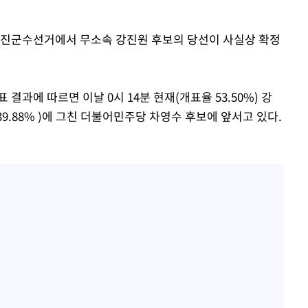
에서 두차
거 강진군수선거에서 무소속 강진원 후보의 당선이 사실상 확정
20일 후
과에 따르면 이날 0시 14분 현재(개표율 53.50%) 강
8표(39.88% )에 그친 더불어민주당 차영수 후보에 앞서고 있다.