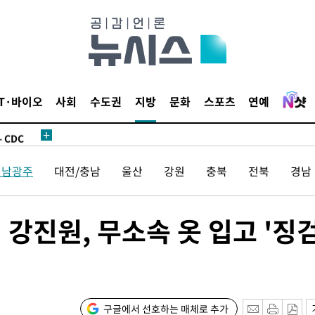
액
 사망
IT·바이오
사회
수도권
지방
문화
스포츠
연예
 CDC
 압수수색
전남광주
대전/충남
울산
강원
충북
전북
경남
위 등 9곳
출발
 강진원, 무소속 옷 입고 '징
개장
3명은 중
구글에서 선호하는 매체로 추가
에서 두차