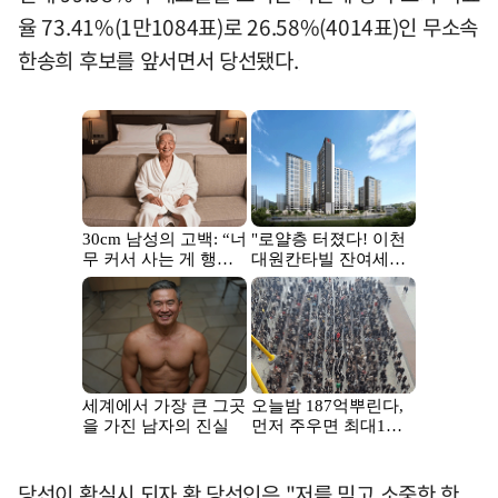
율 73.41%(1만1084표)로 26.58%(4014표)인 무소속
한송희 후보를 앞서면서 당선됐다.
당선이 확실시 되자 황 당선인은 "저를 믿고 소중한 한