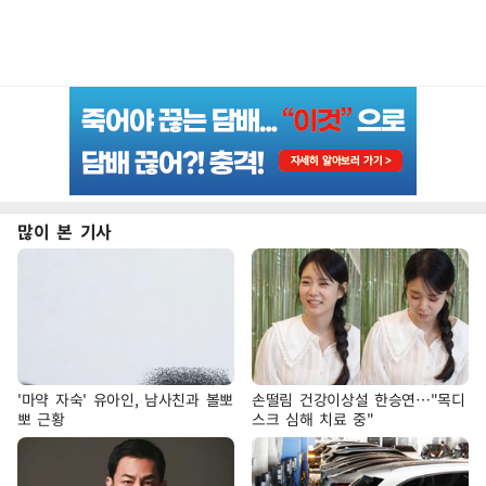
많이 본 기사
'마약 자숙' 유아인, 남사친과 볼뽀
손떨림 건강이상설 한승연…"목디
뽀 근황
스크 심해 치료 중"