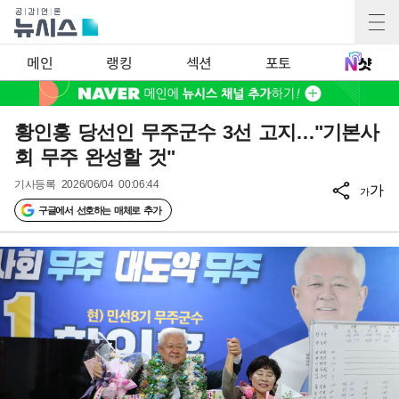
메인
랭킹
섹션
포토
황인홍 당선인 무주군수 3선 고지…"기본사
회 무주 완성할 것"
기사등록
2026/06/04 00:06:44
가
가
구글에서 선호하는 매체로 추가