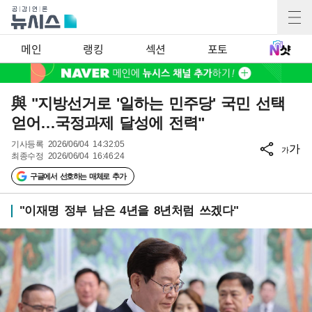
메인
랭킹
섹션
포토
與 "지방선거로 '일하는 민주당' 국민 선택
얻어…국정과제 달성에 전력"
기사등록
2026/06/04 14:32:05
가
가
최종수정
2026/06/04 16:46:24
구글에서 선호하는 매체로 추가
"이재명 정부 남은 4년을 8년처럼 쓰겠다"