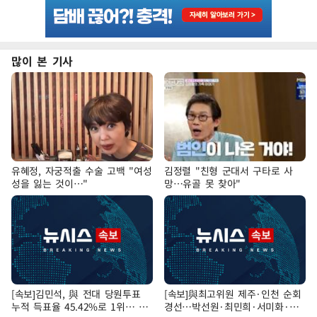
많이 본 기사
유혜정, 자궁적출 수술 고백 "여성
김정렬 "친형 군대서 구타로 사
성을 잃는 것이…"
망…유골 못 찾아"
[속보]김민석, 與 전대 당원투표
[속보]與최고위원 제주·인천 순회
누적 득표율 45.42%로 1위… 정
경선…박선원·최민희·서미화·한