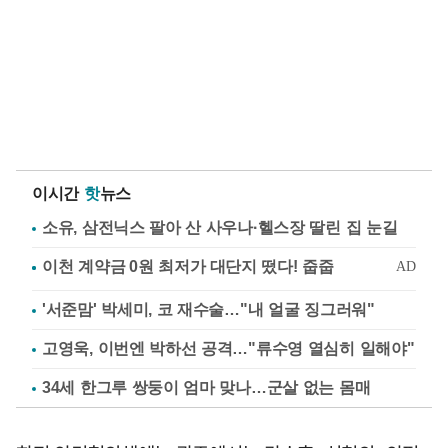
이시간
핫
뉴스
소유, 삼전닉스 팔아 산 사우나·헬스장 딸린 집 눈길
'서준맘' 박세미, 코 재수술…"내 얼굴 징그러워"
고영욱, 이번엔 박하선 공격…"류수영 열심히 일해야"
34세 한그루 쌍둥이 엄마 맞나…군살 없는 몸매