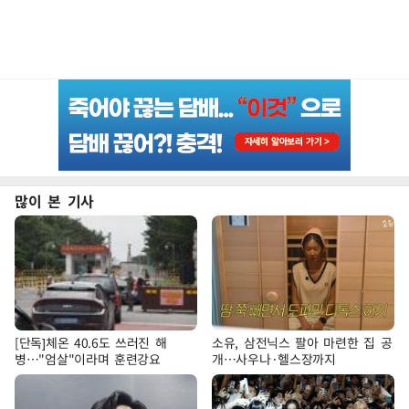
많이 본 기사
[단독]체온 40.6도 쓰러진 해
소유, 삼전닉스 팔아 마련한 집 공
병…"엄살"이라며 훈련강요
개…사우나·헬스장까지