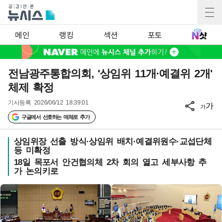
메인
랭킹
섹션
포토
전남광주통합의회, '상임위 11개·예결위 2개'
체제 확정
기사등록
2026/06/12 18:39:01
가
가
구글에서 선호하는 매체로 추가
상임위장 선출 방식·상임위 배치·예결위원수·교섭단체
등 미확정
18일 목포서 안건협의체 2차 회의 열고 세부사항 추
가 논의키로