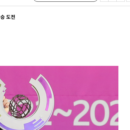
우승 도전
鄭
위해 뛸
승리
내일날씨]
 원해 아
보
견
계속[다음
겠다"