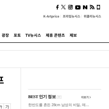
사이 해답 찾았죠"…알을
깨고 나온 '초자아'
K-Artprice
프라임뉴시스
위클리뉴시스
광장
포토
TV뉴시스
제휴 콘텐츠
제보
프