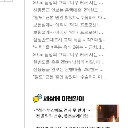
"척추 부상에도 검사 못 받아"…
전 올림픽 선수, 美봅슬레이협회
상대 소송