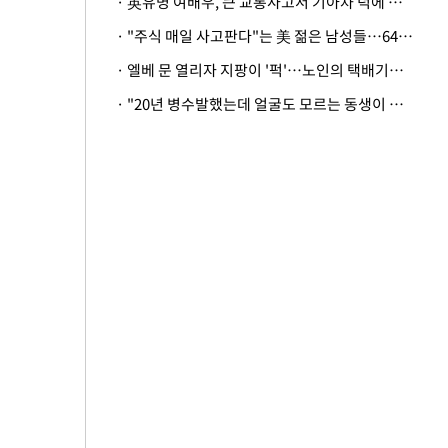
· 英유명 여배우, 큰 교통사고서 기아차 덕에 살았다
· "주식 매일 사고판다"는 美 젊은 남성들…64%가 "나는 인생의 패배자“
· 엘베 문 열리자 지팡이 '퍽'…노인의 택배기사 폭행 이유
· "20년 병수발했는데 얼굴도 모르는 동생이 유산 절반을"…배다른 형제 상속권 있을까