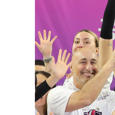
3분 전 >
[속보]'압수수색·성접대 논란' 축구협회 "실망과 걱정 안겨드려
3시간 전 >
'최고 37도' 폭염 지속…강원동해안 최대 150㎜ 비
5시간 전 >
[속보]뉴욕증시 상승 마감…S&P 0.6% 나스닥 1.3%↑