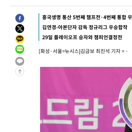
3시간 전 >
'최고 37도' 폭염 지속…강원동해안 최대 150㎜ 비
5시간 전 >
[속보]뉴욕증시 상승 마감…S&P 0.6% 나스닥 1.3%↑
흥국생명 통산 5번째 챔프전·4번째 통합 
-32099초 전 >
[속보]與 대표 경선 제주·인천 당원투표…金 47.75%·
김연경-아본단자 감독 정규리그 우승합작
42.08%·宋 10.17%
-31633초 전 >
이강인 "아틀레티코 이적 기뻐…등번호 7번 의미보단 팀 
29일 플레이오프 승자와 챔피언결정전
것"
-31568초 전 >
[속보]與 당대표 경선, 제주·인천 권리당원 투표 김민석 
-25342초 전 >
낮 최고 35도 '무더위'…동해안 시간당 30㎜ '강한 비'[
[화성·서울=뉴시스]김금보 최진석 기자 = ·
-24612초 전 >
[속보]이강인 "감독님이 원하는 마음 느꼈고, 많은 트로피
틀레티코 이적"
-24394초 전 >
수도권 40도 육박 '펄펄'…동해안 일부 지역엔 호의주의
-23363초 전 >
온열질환 사망자 3명 늘어…누적 환자 3000명 돌파
-17308초 전 >
강릉에 시간당 81.4㎜ 물폭탄…도로 잠기고 담벼락 붕괴
-13415초 전 >
백운산서 80년근 천종산삼 9뿌리 발견…감정가 1.3억원
-11125초 전 >
선재도서 해루질 나섰다 실종 60대, 닷새 만에 숨진 채 발
-8659초 전 >
남자 농구, 나고야 아시안게임서 '홈팀' 일본과 한일전
-8035초 전 >
여수 오동도 해상서 모터보트 전복…1명 사망·1명 실종
-4262초 전 >
극한폭염 한풀 꺾이지만…'낮 최고 35도' 무더위, 열대야 
주 날씨]
-1280초 전 >
축구협회 "압수수색·성접대 논란 사과…쇄신의 기회로 삼