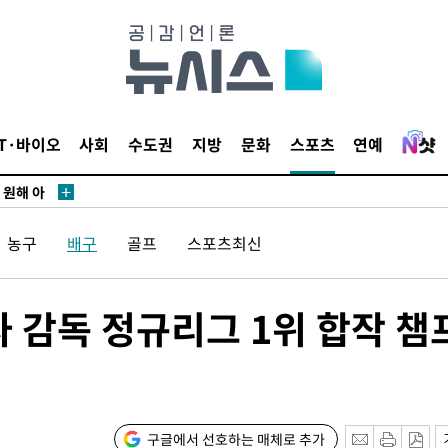
鄭
위해 뛸
승리
내일날씨]
IT·바이오
사회
수도권
지방
문화
스포츠
연예
 원해 아
보
농구
배구
골프
스포츠최신
견
 감독 정규리그 1위 합작 챔
계속[다음
겠다"
구글에서 선호하는 매체로 추가
 죄송"