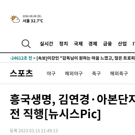
5시간 전 >
[속보]뉴욕증시 상승 마감…S&P 0.6% 나스닥 1.3%↑
-32099초 전 >
[속보]與 대표 경선 제주·인천 당원투표…金 47.75%·
2026.08.08 (토)
서울 32.7℃
42.08%·宋 10.17%
-31633초 전 >
이강인 "아틀레티코 이적 기뻐…등번호 7번 의미보단 팀 
것"
-31568초 전 >
[속보]與 당대표 경선, 제주·인천 권리당원 투표 김민석 
-25342초 전 >
낮 최고 35도 '무더위'…동해안 시간당 30㎜ '강한 비'[
실시간
정치
국제
경제
금융
산업
-24612초 전 >
[속보]이강인 "감독님이 원하는 마음 느꼈고, 많은 트로피
틀레티코 이적"
-24394초 전 >
수도권 40도 육박 '펄펄'…동해안 일부 지역엔 호의주의
-23363초 전 >
온열질환 사망자 3명 늘어…누적 환자 3000명 돌파
스포츠
야구
해외야구
축구
해외축구
-17308초 전 >
강릉에 시간당 81.4㎜ 물폭탄…도로 잠기고 담벼락 붕괴
-13415초 전 >
백운산서 80년근 천종산삼 9뿌리 발견…감정가 1.3억원
-11125초 전 >
선재도서 해루질 나섰다 실종 60대, 닷새 만에 숨진 채 발
흥국생명, 김연경·아본단자
-8659초 전 >
남자 농구, 나고야 아시안게임서 '홈팀' 일본과 한일전
전 직행[뉴시스Pic]
-8035초 전 >
여수 오동도 해상서 모터보트 전복…1명 사망·1명 실종
-4262초 전 >
극한폭염 한풀 꺾이지만…'낮 최고 35도' 무더위, 열대야 
주 날씨]
-1280초 전 >
축구협회 "압수수색·성접대 논란 사과…쇄신의 기회로 삼
등록 2023.03.15 21:49:13
3분 전 >
[속보]'압수수색·성접대 논란' 축구협회 "실망과 걱정 안겨드려