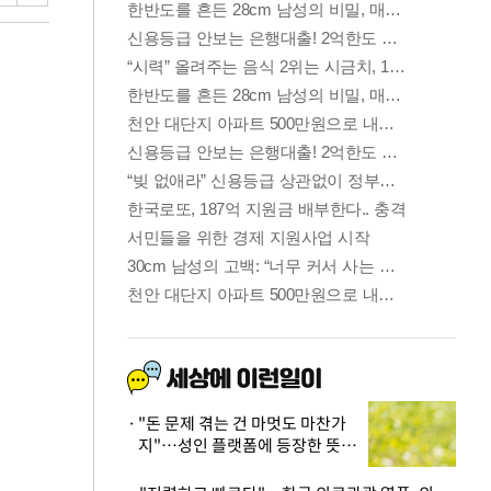
"돈 문제 겪는 건 마멋도 마찬가
지"…성인 플랫폼에 등장한 뜻밖
의 스타