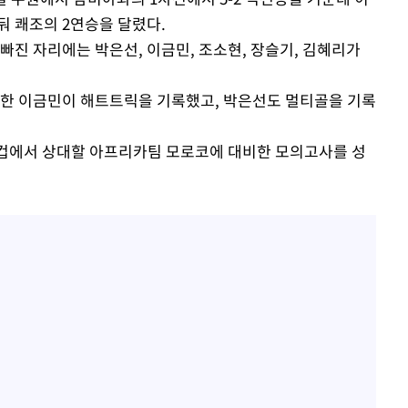
둬 쾌조의 2연승을 달렸다.
빠진 자리에는 박은선, 이금민, 조소현, 장슬기, 김혜리가
록한 이금민이 해트트릭을 기록했고, 박은선도 멀티골을 기록
드컵에서 상대할 아프리카팀 모로코에 대비한 모의고사를 성