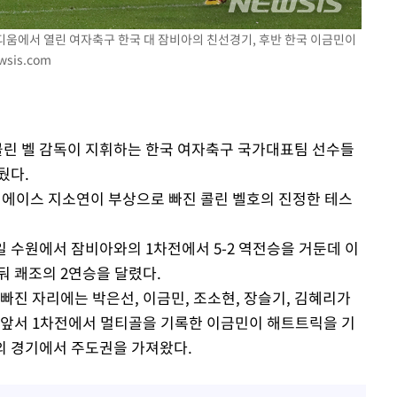
타디움에서 열린 여자축구 한국 대 잠비아의 친선경기, 후반 한국 이금민이
sis.com
포착
하라 격파
"
 콜린 벨 감독이 지휘하는 한국 여자축구 국가대표팀 선수들
협"
뒀다.
할까
의 에이스 지소연이 부상으로 빠진 콜린 벨호의 진정한 테스
가피"
압수수색
일 수원에서 잠비아와의 1차전에서 5-2 역전승을 거둔데 이
둬 쾌조의 2연승을 달렸다.
빠진 자리에는 박은선, 이금민, 조소현, 장슬기, 김혜리가
 앞서 1차전에서 멀티골을 기록한 이금민이 해트트릭을 기
의 경기에서 주도권을 가져왔다.