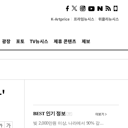
의견, 국토부·LH에 충실히
전달할 것"
K-Artprice
프라임뉴시스
위클리뉴시스
광장
포토
TV뉴시스
제휴 콘텐츠
제보
'