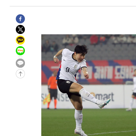
-4457초 전 >
손흥민, 5경기 연속골 실패…LAFC는 승부차기 끝 과달라
49분 전 >
내일까지 39도 '펄펄'…기상청 "태풍 지나며 폭염 잠시 꺾인다
55분 전 >
트럼프, 한국계 진보 주지사 후보 맹공…"공산주의가 최대 위
55분 전 >
"美간섭에 합의 지연"…트럼프, '이란 호르무즈 통제권' 수용
1시간 전 >
[속보]산업장관 "李정부, 원전 반대 안해…안정 전력 위해 불
2시간 전 >
[속보]경찰, '홍명보 선임 논란' 대한축구협회·축구회관 등 
-18093초 전 >
[속보]합참 "北 발사체는 단거리탄도미사일…감시·경계
화"
-17841초 전 >
日방위성, 北이 동해로 쏜 발사체는 탄도미사일 가능성
-16271초 전 >
[속보] SKT, 에이닷 서비스 장애 발생…"원인 파악 중"
-15677초 전 >
[속보]합참 "북, 동해상으로 미상 발사체 발사"
-15073초 전 >
'낮 최고 39도' 불볕더위…한밤 열대야도 계속[내일날씨]
-15032초 전 >
[속보]7~9일 프로야구 3연전도 폭염 취소…11일 재개
-14694초 전 >
"韓 외환시장 개입 관측 배경엔 美의 대한국 무역적자 있
-14521초 전 >
'월드컵 탈락 후폭풍' 축구협회…초유의 압수수색에 '충격
-14361초 전 >
서울 낮 37.9도, 올여름 최고치 경신…영등포 순간 '40도
-13923초 전 >
[속보]종합특검, 대검 추가 압수수색…내란 중요임무종사