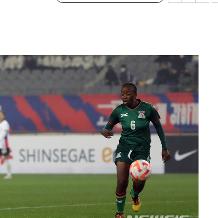
하라 격파
"
협"
할까
가피"
압수수색
태세 강
어"
·당황'
'
 혐의