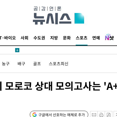
압수수색
태세 강
IT·바이오
사회
수도권
지방
문화
스포츠
연예
어"
농구
배구
골프
스포츠최신
·당황'
'
 혐의
모로코 상대 모의고사는 'A+
포착
구글에서 선호하는 매체로 추가