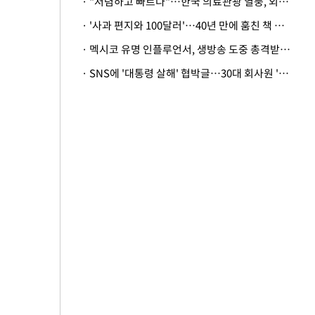
· "저렴하고 빠르다"…한국 의료관광 열풍, 외신도 주목
· '사과 편지와 100달러'…40년 만에 훔친 책 돌려준 美 절도범
· 멕시코 유명 인플루언서, 생방송 도중 총격받아 사망
· SNS에 '대통령 살해' 협박글…30대 회사원 '불구속 송치'