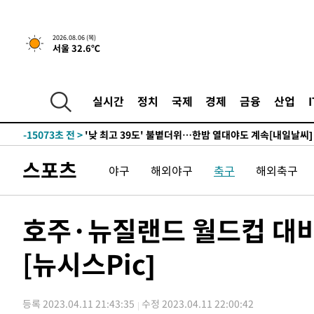
2시간 전 >
[속보]경찰, '홍명보 선임 논란' 대한축구협회·축구회관 등 
-18093초 전 >
[속보]합참 "北 발사체는 단거리탄도미사일…감시·경계
2026.08.06 (목)
서울 32.6℃
화"
-17841초 전 >
日방위성, 北이 동해로 쏜 발사체는 탄도미사일 가능성
-16271초 전 >
[속보] SKT, 에이닷 서비스 장애 발생…"원인 파악 중"
-15677초 전 >
[속보]합참 "북, 동해상으로 미상 발사체 발사"
실시간
정치
국제
경제
금융
산업
-15073초 전 >
'낮 최고 39도' 불볕더위…한밤 열대야도 계속[내일날씨]
-15032초 전 >
[속보]7~9일 프로야구 3연전도 폭염 취소…11일 재개
-14694초 전 >
"韓 외환시장 개입 관측 배경엔 美의 대한국 무역적자 있
스포츠
야구
해외야구
축구
해외축구
-14521초 전 >
'월드컵 탈락 후폭풍' 축구협회…초유의 압수수색에 '충격
-14361초 전 >
서울 낮 37.9도, 올여름 최고치 경신…영등포 순간 '40도
-13923초 전 >
[속보]종합특검, 대검 추가 압수수색…내란 중요임무종사
호주·뉴질랜드 월드컵 대비 
-10018초 전 >
[속보]코스닥, 800p 회복…0.26% 오른 801.67 마감
[뉴시스Pic]
-9948초 전 >
[속보]코스피, 301.88포인트(4.58%) 내린 6296.38 마감
-9813초 전 >
[속보]원·달러 환율, 0.7원 내린 1423.8원 마감
-7412초 전 >
"여기 떨어졌다"…다누리, 스페이스X 로켓 달 충돌 흔적 
등록 2023.04.11 21:43:35
수정 2023.04.11 22:00:42