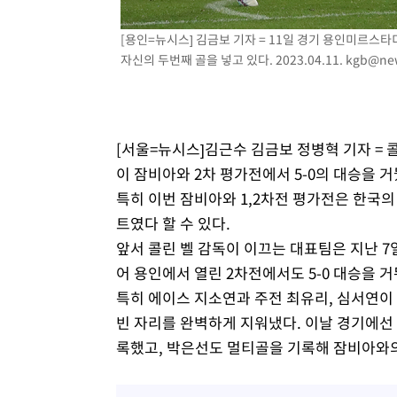
-10018초 전 >
[속보]코스닥, 800p 회복…0.26% 오른 801.67 마감
-9948초 전 >
[속보]코스피, 301.88포인트(4.58%) 내린 6296.38 마감
[용인=뉴시스] 김금보 기자 = 11일 경기 용인미르스
-9813초 전 >
[속보]원·달러 환율, 0.7원 내린 1423.8원 마감
자신의 두번째 골을 넣고 있다. 2023.04.11.
kgb@new
-7412초 전 >
"여기 떨어졌다"…다누리, 스페이스X 로켓 달 충돌 흔적 
-4457초 전 >
손흥민, 5경기 연속골 실패…LAFC는 승부차기 끝 과달라
49분 전 >
내일까지 39도 '펄펄'…기상청 "태풍 지나며 폭염 잠시 꺾인다
[서울=뉴시스]김근수 김금보 정병혁 기자 =
55분 전 >
트럼프, 한국계 진보 주지사 후보 맹공…"공산주의가 최대 위
이 잠비아와 2차 평가전에서 5-0의 대승을 거
55분 전 >
"美간섭에 합의 지연"…트럼프, '이란 호르무즈 통제권' 수용
특히 이번 잠비아와 1,2차전 평가전은 한국
1시간 전 >
[속보]산업장관 "李정부, 원전 반대 안해…안정 전력 위해 불
트였다 할 수 있다.
2시간 전 >
[속보]경찰, '홍명보 선임 논란' 대한축구협회·축구회관 등 
앞서 콜린 벨 감독이 이끄는 대표팀은 지난 7
어 용인에서 열린 2차전에서도 5-0 대승을 거
특히 에이스 지소연과 주전 최유리, 심서연이 
빈 자리를 완벽하게 지워냈다. 이날 경기에선
록했고, 박은선도 멀티골을 기록해 잠비아와