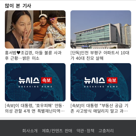
많이 본 기사
홍서범♥조갑경, 아들 불륜 사과
[단독]인천 부평구 아파트서 10대
후 근황…밝은 미소
가 40대 친모 살해
[속보]이 대통령, '호우피해' 안동·
[속보]이 대통령 "부동산 공급 기
의성 관할 4개 면 특별재난지역
존 사고방식 매달리지 말고 과감
선포
히 실천"
회사소개
제휴/컨텐츠 판매
약관·정책
고충처리