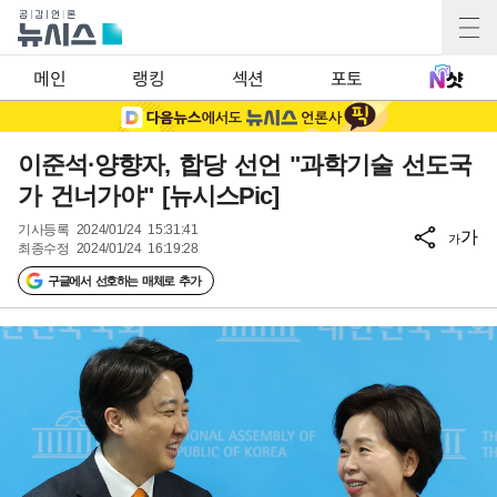
메인
랭킹
섹션
포토
이준석·양향자, 합당 선언 "과학기술 선도국
가 건너가야" [뉴시스Pic]
기사등록
2024/01/24 15:31:41
가
가
최종수정
2024/01/24 16:19:28
구글에서 선호하는 매체로 추가