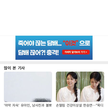
많이 본 기사
'마약 자숙' 유아인, 남사친과 볼뽀
손떨림 건강이상설 한승연…"목디