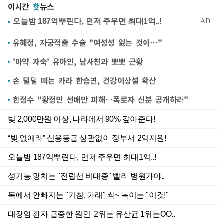
이시간
핫
뉴스
유혜정, 자궁적출 수술 "여성성 잃는 것이…"
'마약 자숙' 유아인, 남사친과 뽀뽀 근황
손 덜덜 떠는 카라 한승연, 건강이상설 확산
한정수 "황정민 선배만 피해…폭로자 신분 공개하라"