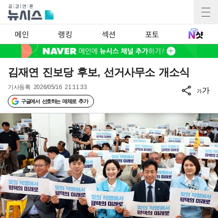
메인
랭킹
섹션
포토
김재연 진보당 후보, 선거사무소 개소식
기사등록
2026/05/16 21:11:33
가
가
구글에서 선호하는 매체로 추가