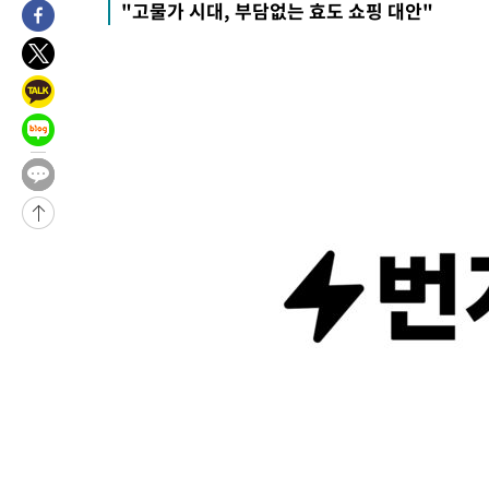
"고물가 시대, 부담없는 효도 쇼핑 대안"
16분 전 >
여수 오동도 해상서 모터보트 전복…1명 사망·1명 실종
1시간 전 >
극한폭염 한풀 꺾이지만…'낮 최고 35도' 무더위, 열대야 계속[다
날씨]
2시간 전 >
축구협회 "압수수색·성접대 논란 사과…쇄신의 기회로 삼겠다"
2시간 전 >
[속보]'압수수색·성접대 논란' 축구협회 "실망과 걱정 안겨드려 죄
5시간 전 >
'최고 37도' 폭염 지속…강원동해안 최대 150㎜ 비
7시간 전 >
[속보]뉴욕증시 상승 마감…S&P 0.6% 나스닥 1.3%↑
-23851초 전 >
[속보]與최고위원 제주·인천 순회경선…박선원·최민희·서미
한민수·김용 순
-23804초 전 >
[속보]김민석, 與 전대 당원투표 누적 득표율 45.42%로 1위…
청래 44.56%
-23086초 전 >
[속보]與 대표 경선 제주·인천 당원투표…金 47.75%·鄭
42.08%·宋 10.17%
-22620초 전 >
이강인 "아틀레티코 이적 기뻐…등번호 7번 의미보단 팀 위해 
것"
-22555초 전 >
[속보]與 당대표 경선, 제주·인천 권리당원 투표 김민석 승리
-16329초 전 >
낮 최고 35도 '무더위'…동해안 시간당 30㎜ '강한 비'[내일날
-15599초 전 >
[속보]이강인 "감독님이 원하는 마음 느꼈고, 많은 트로피 원해
틀레티코 이적"
-15381초 전 >
수도권 40도 육박 '펄펄'…동해안 일부 지역엔 호의주의보
-14350초 전 >
온열질환 사망자 3명 늘어…누적 환자 3000명 돌파
-8295초 전 >
강릉에 시간당 81.4㎜ 물폭탄…도로 잠기고 담벼락 붕괴