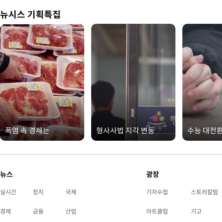
뉴시스 기획특집
폭염 속 경제는
형사사법 지각 변동
수능 대전
뉴스
광장
실시간
정치
국제
기자수첩
스토리칼럼
경제
금융
산업
아트클럽
기고