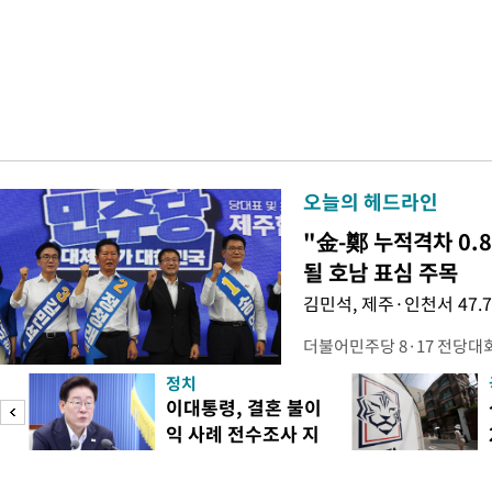
오늘의 헤드라인
"金-鄭 누적격차 0.
될 호남 표심 주목
김민석, 제주·인천서 47.
더불어민주당 8·17 전당대
보가 8일 제주·인천 지역 순
정치
다. 앞서 정청래 후보 우세
이대통령, 결혼 불이
·울산·경남 경선에서 1승 1
익 사례 전수조사 지
제주·인천 경선에서 이기며 '
시
만 두 후보 간 누적 득표율 차