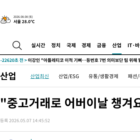
2026.08.08 (토)
서울 28.0℃
7시간 전 >
[속보]뉴욕증시 상승 마감…S&P 0.6% 나스닥 1.3%↑
-23851초 전 >
[속보]與최고위원 제주·인천 순회경선…박선원·최민희·서미
한민수·김용 순
-23804초 전 >
[속보]김민석, 與 전대 당원투표 누적 득표율 45.42%로 1위…
실시간
정치
국제
경제
금융
산업
IT·
청래 44.56%
-23086초 전 >
[속보]與 대표 경선 제주·인천 당원투표…金 47.75%·鄭
42.08%·宋 10.17%
-22620초 전 >
이강인 "아틀레티코 이적 기뻐…등번호 7번 의미보단 팀 위해 
것"
-22555초 전 >
[속보]與 당대표 경선, 제주·인천 권리당원 투표 김민석 승리
산업
산업최신
산업/ESG
유통/생활경제
패션
-16329초 전 >
낮 최고 35도 '무더위'…동해안 시간당 30㎜ '강한 비'[내일날
-15599초 전 >
[속보]이강인 "감독님이 원하는 마음 느꼈고, 많은 트로피 원해
틀레티코 이적"
-15381초 전 >
수도권 40도 육박 '펄펄'…동해안 일부 지역엔 호의주의보
"중고거래로 어버이날 챙겨요"
-14350초 전 >
온열질환 사망자 3명 늘어…누적 환자 3000명 돌파
-8295초 전 >
강릉에 시간당 81.4㎜ 물폭탄…도로 잠기고 담벼락 붕괴
등록 2026.05.07 14:45:52
-4402초 전 >
백운산서 80년근 천종산삼 9뿌리 발견…감정가 1.3억원
-2112초 전 >
선재도서 해루질 나섰다 실종 60대, 닷새 만에 숨진 채 발견
5분 전 >
남자 농구, 나고야 아시안게임서 '홈팀' 일본과 한일전