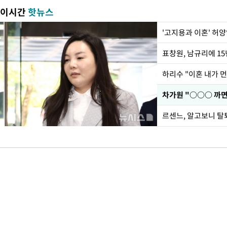
이시간
핫뉴스
'고지용과 이혼' 허양
하리수 "이혼 내가 
르센느, 알고보니 탈