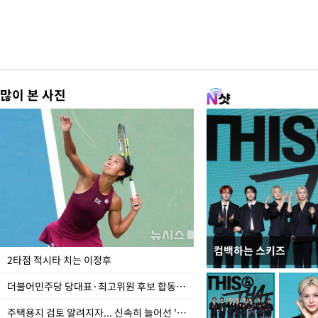
많이 본 사진
컴백하는 스키즈
이번주 국회에는 무슨 일
2타점 적시타 치는 이정후
더불어민주당 당대표·최고위원 후보 합동연설회
주택용지 검토 알려지자... 신속히 늘어선 '근조화환'