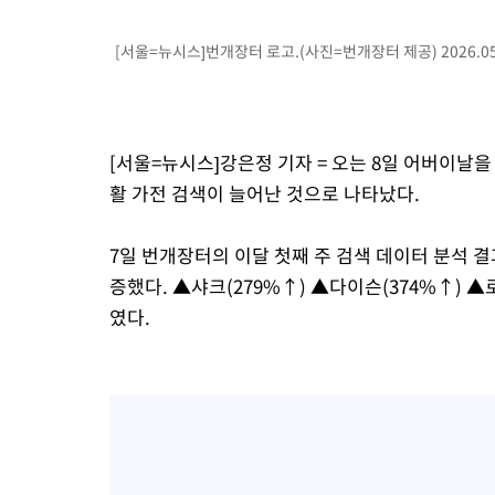
-4402초 전 >
백운산서 80년근 천종산삼 9뿌리 발견…감정가 1.3억원
[서울=뉴시스]번개장터 로고.(사진=번개장터 제공) 2026.05
-2112초 전 >
선재도서 해루질 나섰다 실종 60대, 닷새 만에 숨진 채 발견
5분 전 >
남자 농구, 나고야 아시안게임서 '홈팀' 일본과 한일전
16분 전 >
여수 오동도 해상서 모터보트 전복…1명 사망·1명 실종
1시간 전 >
극한폭염 한풀 꺾이지만…'낮 최고 35도' 무더위, 열대야 계속[다
[서울=뉴시스]강은정 기자 = 오는 8일 어버이날
날씨]
2시간 전 >
축구협회 "압수수색·성접대 논란 사과…쇄신의 기회로 삼겠다"
활 가전 검색이 늘어난 것으로 나타났다.
2시간 전 >
[속보]'압수수색·성접대 논란' 축구협회 "실망과 걱정 안겨드려 죄
5시간 전 >
'최고 37도' 폭염 지속…강원동해안 최대 150㎜ 비
7일 번개장터의 이달 첫째 주 검색 데이터 분석 결
7시간 전 >
[속보]뉴욕증시 상승 마감…S&P 0.6% 나스닥 1.3%↑
증했다. ▲샤크(279%↑) ▲다이슨(374%↑) 
였다.