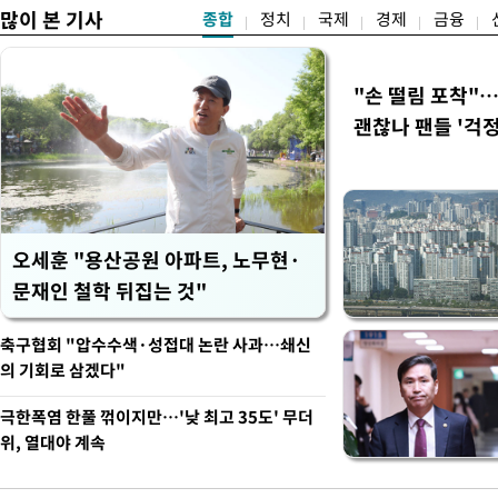
많이 본 기사
종합
정치
국제
경제
금융
"손 떨림 포착"
괜찮나 팬들 '걱정
오세훈 "용산공원 아파트, 노무현·
문재인 철학 뒤집는 것"
축구협회 "압수수색·성접대 논란 사과…쇄신
의 기회로 삼겠다"
극한폭염 한풀 꺾이지만…'낮 최고 35도' 무더
위, 열대야 계속