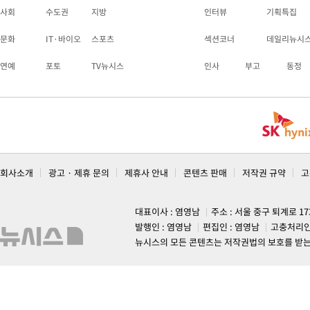
사회
수도권
지방
인터뷰
기획특집
문화
IT·바이오
스포츠
섹션코너
데일리뉴시
연예
포토
TV뉴시스
인사
부고
동정
회사소개
광고 · 제휴 문의
제휴사 안내
콘텐츠 판매
저작권 규약
고
대표이사 : 염영남
주소 : 서울 중구 퇴계로 1
발행인 : 염영남
편집인 : 염영남
고충처리인
뉴시스의 모든 콘텐츠는 저작권법의 보호를 받는 바, 무