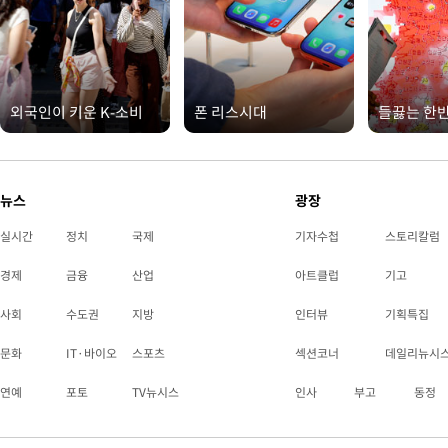
외국인이 키운 K-소비
폰 리스시대
들끓는 한
뉴스
광장
실시간
정치
국제
기자수첩
스토리칼럼
경제
금융
산업
아트클럽
기고
사회
수도권
지방
인터뷰
기획특집
문화
IT·바이오
스포츠
섹션코너
데일리뉴시
연예
포토
TV뉴시스
인사
부고
동정