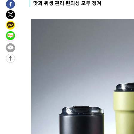
맛과 위생 관리 편의성 모두 챙겨
-6392초 전 >
서울 열대야 15일째 지속…비공식 '초열대야' 30도 넘어
-4959초 전 >
[속보]코스닥, 2.15포인트(0.27%) 내린 797.44 출발
-4942초 전 >
[속보]코스피, 119.51포인트(1.81%) 내린 6478.75 개장
-1389초 전 >
6월 경상수지 497.3억 달러…두 달 연속 사상 최대
-1340초 전 >
서울 낮 39도 '폭염중대경보'…40도 관측 가능성도
21분 전 >
미 워싱턴주 스포캔 시의 통제불능 3개 산불, 방화선 일부 구축
2시간 전 >
[속보] 호르무즈 해협 이란-오만 협상 기대속 뉴욕증시 혼조 마감 다
0.49%↑
-28507초 전 >
[속보]코스닥, 800p 회복…0.26% 오른 801.67 마감
-28437초 전 >
[속보]코스피, 301.88포인트(4.58%) 내린 6296.38 마감
-28302초 전 >
[속보]원·달러 환율, 0.7원 내린 1423.8원 마감
-25901초 전 >
"여기 떨어졌다"…다누리, 스페이스X 로켓 달 충돌 흔적 포착
-22946초 전 >
손흥민, 5경기 연속골 실패…LAFC는 승부차기 끝 과달라하라
-15547초 전 >
내일까지 39도 '펄펄'…기상청 "태풍 지나며 폭염 잠시 꺾인다
-15184초 전 >
트럼프, 한국계 진보 주지사 후보 맹공…"공산주의가 최대 위협
-15162초 전 >
"美간섭에 합의 지연"…트럼프, '이란 호르무즈 통제권' 수용
-11682초 전 >
[속보]산업장관 "李정부, 원전 반대 안해…안정 전력 위해 불가