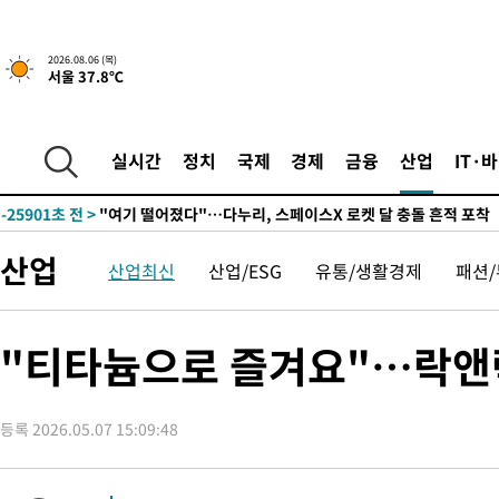
2026.08.06 (목)
서울 37.8℃
2시간 전 >
[속보] 호르무즈 해협 이란-오만 협상 기대속 뉴욕증시 혼조 마감 다
0.49%↑
-28507초 전 >
[속보]코스닥, 800p 회복…0.26% 오른 801.67 마감
-28437초 전 >
[속보]코스피, 301.88포인트(4.58%) 내린 6296.38 마감
실시간
정치
국제
경제
금융
산업
IT·
-28302초 전 >
[속보]원·달러 환율, 0.7원 내린 1423.8원 마감
-25901초 전 >
"여기 떨어졌다"…다누리, 스페이스X 로켓 달 충돌 흔적 포착
-22946초 전 >
손흥민, 5경기 연속골 실패…LAFC는 승부차기 끝 과달라하라
산업
산업최신
산업/ESG
유통/생활경제
패션
-15547초 전 >
내일까지 39도 '펄펄'…기상청 "태풍 지나며 폭염 잠시 꺾인다
-15184초 전 >
트럼프, 한국계 진보 주지사 후보 맹공…"공산주의가 최대 위협
-15162초 전 >
"美간섭에 합의 지연"…트럼프, '이란 호르무즈 통제권' 수용
"티타늄으로 즐겨요"…락앤락
-11682초 전 >
[속보]산업장관 "李정부, 원전 반대 안해…안정 전력 위해 불가
-10379초 전 >
[속보]경찰, '홍명보 선임 논란' 대한축구협회·축구회관 등 압
색
등록 2026.05.07 15:09:48
-9766초 전 >
[속보]산업장관 "美무역법 제301조 과잉생산 결과 발표 8월 중 
-9559초 전 >
[속보]코스피 매도사이드카 발동…4%대 급락
-8831초 전 >
[속보]전남광주 초대 시민추천 부시장에 백승주·윤난실