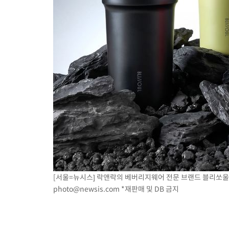
-10379초 전 >
[속보]경찰, '홍명보 선임 논란' 대한축구협회·축구회관 등 압
색
-9766초 전 >
[속보]산업장관 "美무역법 제301조 과잉생산 결과 발표 8월 중 
-9559초 전 >
[속보]코스피 매도사이드카 발동…4%대 급락
-8831초 전 >
[속보]전남광주 초대 시민추천 부시장에 백승주·윤난실
-6392초 전 >
서울 열대야 15일째 지속…비공식 '초열대야' 30도 넘어
-4959초 전 >
[속보]코스닥, 2.15포인트(0.27%) 내린 797.44 출발
-4942초 전 >
[속보]코스피, 119.51포인트(1.81%) 내린 6478.75 개장
-1389초 전 >
6월 경상수지 497.3억 달러…두 달 연속 사상 최대
-1340초 전 >
서울 낮 39도 '폭염중대경보'…40도 관측 가능성도
21분 전 >
미 워싱턴주 스포캔 시의 통제불능 3개 산불, 방화선 일부 구축
2시간 전 >
[속보] 호르무즈 해협 이란-오만 협상 기대속 뉴욕증시 혼조 마감 다
0.49%↑
[서울=뉴시스] 락앤락의 베버리지웨어 전문 브랜드 블리쏘울(Blis
photo@newsis.com
*재판매 및 DB 금지