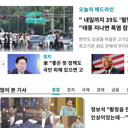
오늘의 헤드라인
" 내일까지 39도 '펄
"태풍 지나면 폭염 잠
한반도 상공을 뒤덮은 고기압
최고기온 39도 안팎의 무더
'돌핀'이 지나며 기압계가 
정치
으로 주춤할 것으로 기상청은
李 "좋은 뜻 정책도
정례 브리핑을 열고 이같이 
국민 피해 있으면 고
관은 "상층까지 잘 연결된 
이
쳐야"
많이 본 기사
종합
정치
국제
경제
금융
정보석 "황정음 
인상이었는데…"