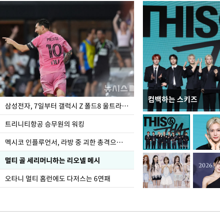
컴백하는 스키즈
입추 하루 앞둔 전남광
삼성전자, 7일부터 갤럭시 Z 폴드8 울트라·폴드8·플립8 출시
폭염
트리니티항공 승무원의 워킹
멕시코 인플루언서, 라방 중 괴한 총격으로 사망
멀티 골 세리머니하는 리오넬 메시
오타니 멀티 홈런에도 다저스는 6연패