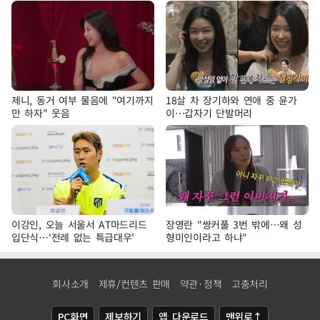
제니, 동거 여부 물음에 "여기까지
18살 차 장기하와 연애 중 윤가
만 하자" 웃음
이…갑자기 단발머리
이강인, 오늘 서울서 AT마드리드
장영란 "쌍커풀 3번 밖에…왜 성
입단식…'전례 없는 특급대우'
형미인이라고 하냐"
회사소개
제휴/컨텐츠 판매
약관·정책
고충처리
PC화면
제보하기
앱 다운로드
맨위로↑