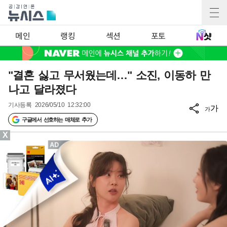
메인
랭킹
섹션
포토
"결혼 싫고 무서웠는데…" 소진, 이동하 만
나고 달라졌다
기사등록
2026/05/10 12:32:00
가
가
구글에서 선호하는 매체로 추가
X