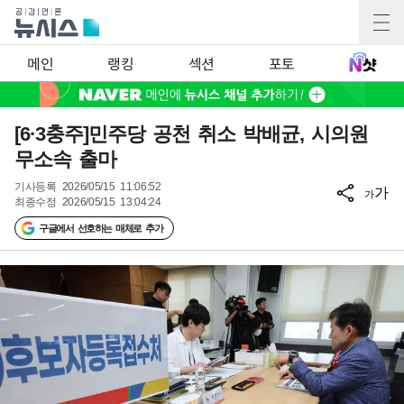
메인
랭킹
섹션
포토
[6·3충주]민주당 공천 취소 박배균, 시의원
무소속 출마
기사등록
2026/05/15 11:06:52
가
가
최종수정
2026/05/15 13:04:24
구글에서 선호하는 매체로 추가