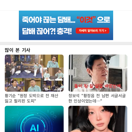
많이 본 기사
황기순 "원정 도박으로 전 재산
정보석 "황정음 전 남편 서글서글
잃고 필리핀 도피"
한 인상이었는데…"