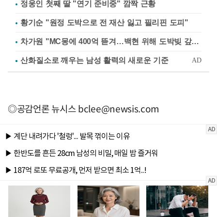
정웅인 첫째 딸 "연기 준비중" 깜짝 근황
황기순 "원정 도박으로 전 재산 잃고 필리핀 도피"
차가원 "MC몽에 400억 뜯겨…백현 위해 도박빚 갚아줘"
◎공감언론 뉴시스
bclee@newsis.com