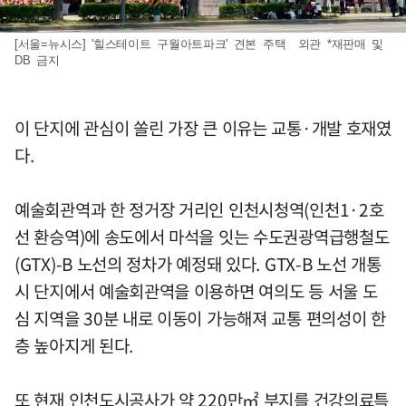
[서울=뉴시스] '힐스테이트 구월아트파크' 견본 주택 외관 *재판매 및
DB 금지
이 단지에 관심이 쏠린 가장 큰 이유는 교통·개발 호재였
다.
예술회관역과 한 정거장 거리인 인천시청역(인천1·2호
선 환승역)에 송도에서 마석을 잇는 수도권광역급행철도
(GTX)-B 노선의 정차가 예정돼 있다. GTX-B 노선 개통
시 단지에서 예술회관역을 이용하면 여의도 등 서울 도
심 지역을 30분 내로 이동이 가능해져 교통 편의성이 한
층 높아지게 된다.
또 현재 인천도시공사가 약 220만㎡ 부지를 건강의료특