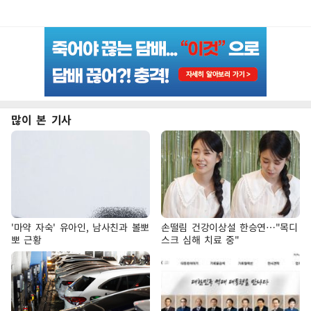
많이 본 기사
'마약 자숙' 유아인, 남사친과 볼뽀
손떨림 건강이상설 한승연…"목디
뽀 근황
스크 심해 치료 중"