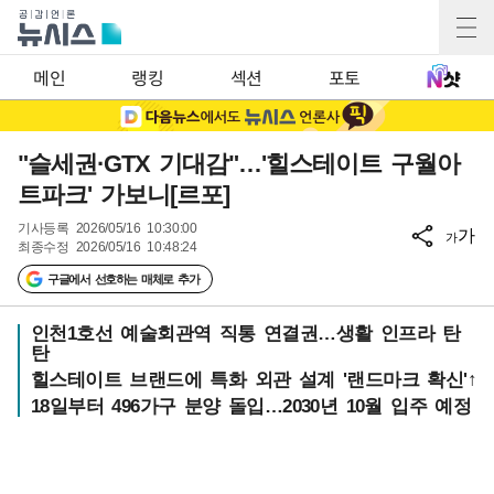
메인
랭킹
섹션
포토
"슬세권·GTX 기대감"…'힐스테이트 구월아
트파크' 가보니[르포]
기사등록
2026/05/16 10:30:00
가
가
최종수정
2026/05/16 10:48:24
구글에서 선호하는 매체로 추가
인천1호선 예술회관역 직통 연결권…생활 인프라 탄
탄
힐스테이트 브랜드에 특화 외관 설계 '랜드마크 확신'↑
18일부터 496가구 분양 돌입…2030년 10월 입주 예정