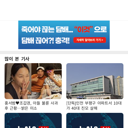
많이 본 기사
홍서범♥조갑경, 아들 불륜 사과
[단독]인천 부평구 아파트서 10대
후 근황…밝은 미소
가 40대 친모 살해