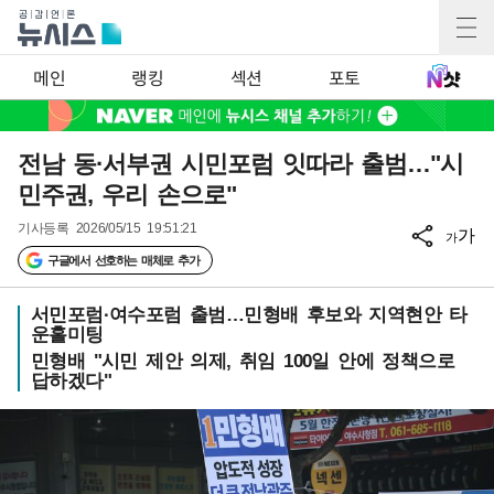
메인
랭킹
섹션
포토
전남 동·서부권 시민포럼 잇따라 출범…"시
민주권, 우리 손으로"
기사등록
2026/05/15 19:51:21
가
가
구글에서 선호하는 매체로 추가
서민포럼·여수포럼 출범…민형배 후보와 지역현안 타
운홀미팅
민형배 "시민 제안 의제, 취임 100일 안에 정책으로
답하겠다"