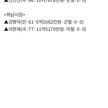
▲전진선(국·66·10억7678만원·군필·0·0)
<하남시장>
▲강병덕(민·61·6억1662만원·군필·0·0)
▲이현재(국·77·11억5179만원·미필·0·0)