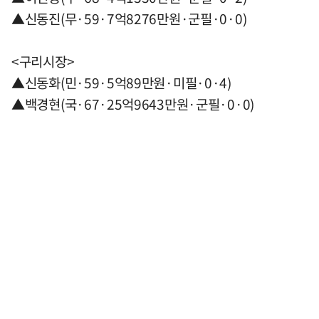
▲신동진(무·59·7억8276만원·군필·0·0)
<구리시장>
▲신동화(민·59·5억89만원·미필·0·4)
▲백경현(국·67·25억9643만원·군필·0·0)