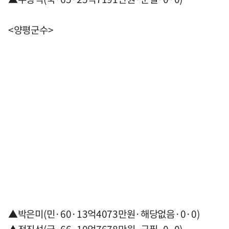
<양평군수>
▲박은미(민·60·13억4073만원·해당없음·0·0)