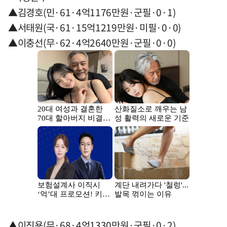
▲김경호(민·61·4억1176만원·군필·0·1)
▲서태원(국·61·15억1219만원·미필·0·0)
▲이충선(무·62·4억2640만원·군필·0·0)
▲이진용(무·68·4억1330만원·군필·0·2)