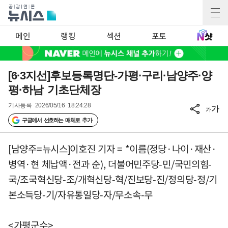
메인
랭킹
섹션
포토
[6·3지선]후보등록명단-가평·구리·남양주·양
평·하남 기초단체장
기사등록
2026/05/16 18:24:28
가
가
구글에서 선호하는 매체로 추가
[남양주=뉴시스]이호진 기자 = *이름(정당·나이·재산·
병역·현 체납액·전과 순), 더불어민주당-민/국민의힘-
국/조국혁신당-조/개혁신당-혁/진보당-진/정의당-정/기
본소득당-기/자유통일당-자/무소속-무
<가평군수>