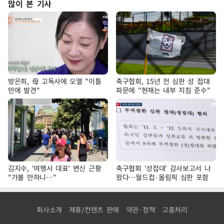
많이 본 기사
방은희, 母 고독사에 오열 "이틀
축구협회, 15년 전 심판 성 접대
만에 발견"
파문에 "현재는 내부 지침 준수"
김지수, '여행사 대표' 변신 근황
축구협회 '성접대' 감사보고서 나
"가볼 만하니…"
왔다…월드컵·올림픽 심판 포함
회사소개
제휴/컨텐츠 판매
약관·정책
고충처리