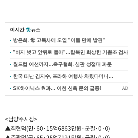
이시간
핫
뉴스
방은희, 母 고독사에 오열 "이틀 만에 발견"
"바지 벗고 앞뒤로 돌아"…탈북민 회상한 기쁨조 검사
월드컵 예선까지…축구협회, 심판 성접대 파문
한국 떠난 김지수, 프라하 여행사 차렸다더니…
<남양주시장>
▲최현덕(민·60·15억6863만원·군필·0·0)
▲주광덕(국·65·25억7191만원·군필·0·0)