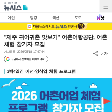
메인
랭킹
섹션
포토
"제주 귀어귀촌 맛보기" 어촌어항공단, 어촌
체험 참가자 모집
기사등록
2026/05/18 17:47:44
가
가
구글에서 선호하는 매체로 추가
3박4일간 어선·양식업 체험 프로그램