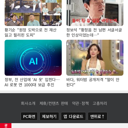
황기순 "원정 도박으로 전 재산
정보석 "황정음 전 남편 서글서글
잃고 필리핀 도피"
한 인상이었는데…"
정부, 전 산업에 'AI 옷' 입힌다…
바다, 워터밤 공개저격 "말이 안
AI 로봇 연 1000대 보급 추진
된다"
회사소개
제휴/컨텐츠 판매
약관·정책
고충처리
PC화면
제보하기
앱 다운로드
맨위로↑
광