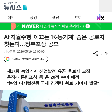
메인
랭킹
섹션
포토
AI·자율주행 이끄는 'K-농기계' 숨은 공로자
찾는다…정부포상 공모
기사등록
2026/05/19 16:00:00
가
가
구글에서 선호하는 매체로 추가
제17회 농업기계 산업발전 유공 후보자 모집
훈장·대통령표창 등 총 20점 수여 예정
"농업 디지털전환·국제 경쟁력 확보 기여자 발굴"