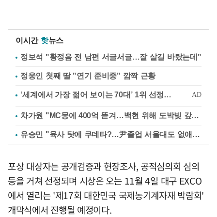
이시간
핫
뉴스
정보석 "황정음 전 남편 서글서글…잘 살길 바랐는데"
정웅인 첫째 딸 "연기 준비중" 깜짝 근황
차가원 "MC몽에 400억 뜯겨…백현 위해 도박빚 갚아줘"
유승민 "육사 탓에 쿠데타?…尹졸업 서울대도 없애나"
포상 대상자는 공개검증과 현장조사, 공적심의회 심의
등을 거쳐 선정되며 시상은 오는 11월 4일 대구 EXCO
에서 열리는 '제17회 대한민국 국제농기계자재 박람회'
개막식에서 진행될 예정이다.