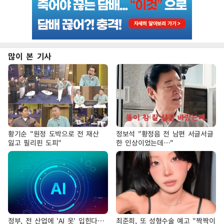
많이 본 기사
황기순 "원정 도박으로 전 재산
정보석 "황정음 전 남편 서글서글
잃고 필리핀 도피"
한 인상이었는데…"
정부, 전 산업에 'AI 옷' 입힌다…
최준희, 또 성형수술 예고 "짝짝이