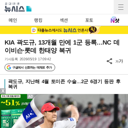
메인
랭킹
섹션
포토
KIA 곽도규, 13개월 만에 1군 등록…NC 데
이비슨·롯데 한태양 복귀
기사등록
2026/05/19 17:09:42
가
가
구글에서 선호하는 매체로 추가
곽도규, 지난해 4월 토미존 수술…2군 6경기 등판 후
복귀
X