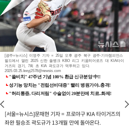
[광주=뉴시스] 이영주 기자 = 25일 오후 광주 북구 광주-기아챔피언스
필드에서 열린 2025 신한 쏠뱅크 KBO 리그 키움히어로즈 대 KIA타이
거즈의 경기, 7회 초 KIA 곽도규가 역투하고 있다.
2025.03.25.leeyj2578@newsis.com
[서울=뉴시스]문채현 기자 = 프로야구 KIA 타이거즈의
좌완 필승조 곽도규가 13개월 만에 돌아온다.