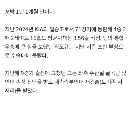
꼬박 1년 1개월 만이다.
지난 2024년 KIA의 필승조로서 71경기에 등판해 4승 2
패 2세이브 16홀드 평균자책점 3.56을 작성, 팀의 통합
우승에 큰 힘을 보탰던 곽도규는 지난 시즌 초반 부상으
로 수술대에 올랐다.
지난해 9경기 출전에 그쳤던 그는 좌측 주관절 굴곡근 및
인대 손상 진단을 받고 내측측부인대 재건술(토미존 서
저리)을 받았다.