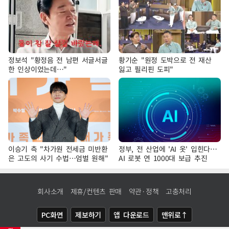
정보석 "황정음 전 남편 서글서글
황기순 "원정 도박으로 전 재산
한 인상이었는데…"
잃고 필리핀 도피"
이승기 측 "차가원 전세금 미반환
정부, 전 산업에 'AI 옷' 입힌다…
은 고도의 사기 수법…엄벌 원해"
AI 로봇 연 1000대 보급 추진
회사소개
제휴/컨텐츠 판매
약관·정책
고충처리
PC화면
제보하기
앱 다운로드
맨위로↑