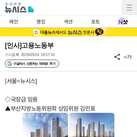
메인
랭킹
섹션
포토
[인사]고용노동부
기사등록
2026/05/19 18:57:10
가
가
구글에서 선호하는 매체로 추가
[서울=뉴시스]
◇국장급 임용
▲부산지방노동위원회 상임위원 김민표