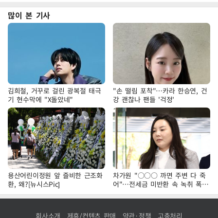
많이 본 기사
김희철, 거꾸로 걸린 광복절 태극
"손 떨림 포착"…카라 한승연, 건
기 현수막에 "X돌았네"
강 괜찮나 팬들 '걱정'
용산어린이정원 앞 즐비한 근조화
차가원 "○○○ 까면 주변 다 죽
환, 왜?[뉴시스Pic]
어"…전세금 미반환 속 녹취 폭로
파장
회사소개
제휴/컨텐츠 판매
약관·정책
고충처리