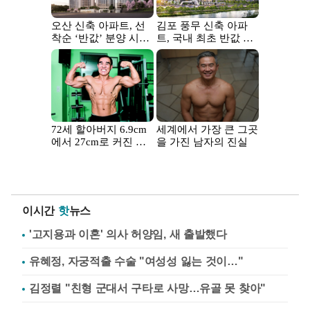
이시간
핫
뉴스
'고지용과 이혼' 의사 허양임, 새 출발했다
유혜정, 자궁적출 수술 "여성성 잃는 것이…"
김정렬 "친형 군대서 구타로 사망…유골 못 찾아"