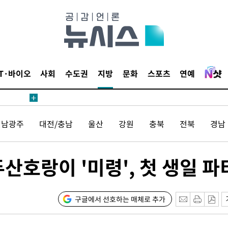
 준수"
수색
 강화"
IT·바이오
사회
수도권
지방
문화
스포츠
연예
전남광주
대전/충남
울산
강원
충북
전북
경남
황'
랑이 '미령', 첫 생일 파
의
구글에서 선호하는 매체로 추가