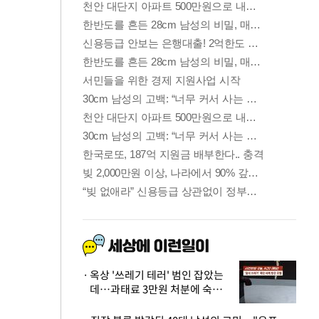
옥상 '쓰레기 테러' 범인 잡았는
데…과태료 3만원 처분에 숙박업
주 허탈