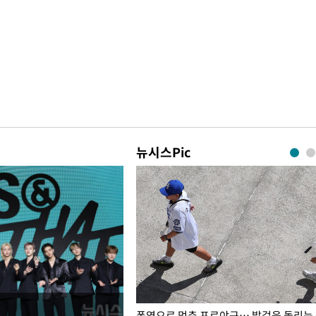
뉴시스Pic
전남광주… 열화상 카메라에 담긴
폭염으로 멈춘 프로야구… 발걸음 돌리는