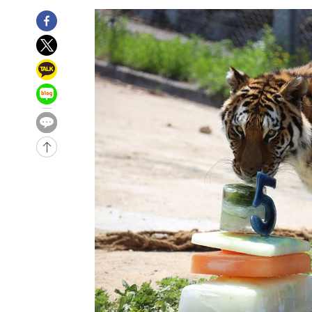
5시간 전 >
손흥민, 5경기 연속골 실패…LAFC는 승부차기 끝 과달라하라
7시간 전 >
내일까지 39도 '펄펄'…기상청 "태풍 지나며 폭염 잠시 꺾인
-9791초 전 >
'월드컵 탈락 후폭풍' 축구협회…11시간 걸린 초유의 압수
합)
-9227초 전 >
[속보] 뉴욕증시, 혼조 출발…나스닥 0.3%↓, 다우 0.14
-8020초 전 >
축구협회, 15년 전 심판 성 접대 파문에 "현재는 내부 지침
-6705초 전 >
경찰, '홍명보는 2순위' 결론냈던 스포츠윤리센터도 압수
2시간 전 >
[속보]합참 "北 발사체는 단거리탄도미사일…감시·경계태세
2시간 전 >
日방위성, 北이 동해로 쏜 발사체는 탄도미사일 가능성
2시간 전 >
[속보] SKT, 에이닷 서비스 장애 발생…"원인 파악 중"
2시간 전 >
[속보]합참 "북, 동해상으로 미상 발사체 발사"
2시간 전 >
'낮 최고 39도' 불볕더위…한밤 열대야도 계속[내일날씨]
2시간 전 >
[속보]7~9일 프로야구 3연전도 폭염 취소…11일 재개
3시간 전 >
"韓 외환시장 개입 관측 배경엔 美의 대한국 무역적자 있어"
3시간 전 >
'월드컵 탈락 후폭풍' 축구협회…초유의 압수수색에 '충격·당
3시간 전 >
서울 낮 37.9도, 올여름 최고치 경신…영등포 순간 '40도'
3시간 전 >
[속보]종합특검, 대검 추가 압수수색…내란 중요임무종사 혐