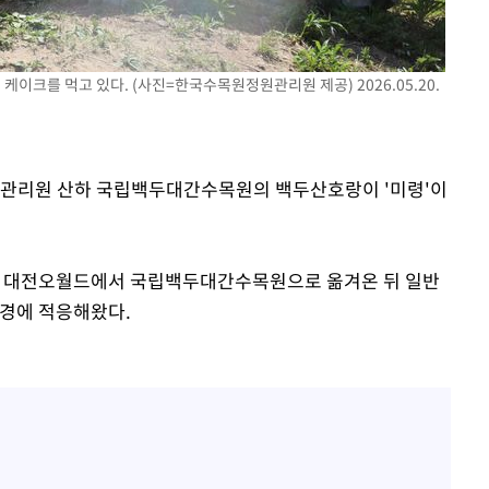
케이크를 먹고 있다. (사진=한국수목원정원관리원 제공) 2026.05.20.
 격파
다"
정원관리원 산하 국립백두대간수목원의 백두산호랑이 '미령'이
0월 대전오월드에서 국립백두대간수목원으로 옮겨온 뒤 일반
환경에 적응해왔다.