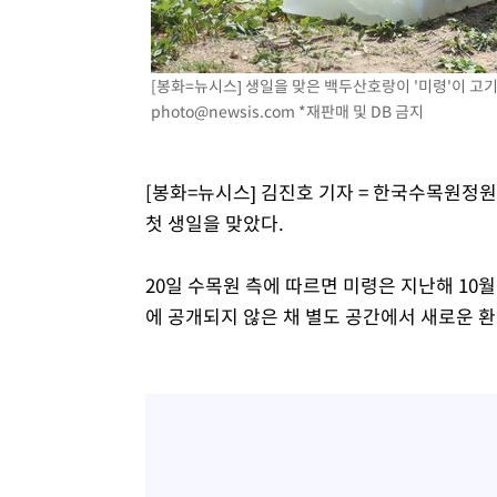
4시간 전 >
[속보]코스닥, 800p 회복…0.26% 오른 801.67 마감
4시간 전 >
[속보]코스피, 301.88포인트(4.58%) 내린 6296.38 마감
[봉화=뉴시스] 생일을 맞은 백두산호랑이 '미령'이 고기 
4시간 전 >
[속보]원·달러 환율, 0.7원 내린 1423.8원 마감
photo@newsis.com
*재판매 및 DB 금지
5시간 전 >
"여기 떨어졌다"…다누리, 스페이스X 로켓 달 충돌 흔적 포착
5시간 전 >
손흥민, 5경기 연속골 실패…LAFC는 승부차기 끝 과달라하라
7시간 전 >
내일까지 39도 '펄펄'…기상청 "태풍 지나며 폭염 잠시 꺾인
[봉화=뉴시스] 김진호 기자 = 한국수목원
첫 생일을 맞았다.
20일 수목원 측에 따르면 미령은 지난해 1
에 공개되지 않은 채 별도 공간에서 새로운 