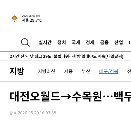
-8000초 전 >
축구협회, 15년 전 심판 성 접대 파문에 "현재는 내부 지침
-6685초 전 >
경찰, '홍명보는 2순위' 결론냈던 스포츠윤리센터도 압수
2026.08.07 (금)
서울 29.7℃
2시간 전 >
[속보]합참 "北 발사체는 단거리탄도미사일…감시·경계태세
2시간 전 >
日방위성, 北이 동해로 쏜 발사체는 탄도미사일 가능성
2시간 전 >
[속보] SKT, 에이닷 서비스 장애 발생…"원인 파악 중"
실시간
정치
국제
경제
금융
산업
2시간 전 >
[속보]합참 "북, 동해상으로 미상 발사체 발사"
2시간 전 >
'낮 최고 39도' 불볕더위…한밤 열대야도 계속[내일날씨]
2시간 전 >
[속보]7~9일 프로야구 3연전도 폭염 취소…11일 재개
지방
지방최신
세종
부산
대구/경북
3시간 전 >
"韓 외환시장 개입 관측 배경엔 美의 대한국 무역적자 있어"
3시간 전 >
'월드컵 탈락 후폭풍' 축구협회…초유의 압수수색에 '충격·당
3시간 전 >
서울 낮 37.9도, 올여름 최고치 경신…영등포 순간 '40도'
대전오월드→수목원…백두산호
3시간 전 >
[속보]종합특검, 대검 추가 압수수색…내란 중요임무종사 혐
4시간 전 >
[속보]코스닥, 800p 회복…0.26% 오른 801.67 마감
등록 2026.05.20 16:03:38
4시간 전 >
[속보]코스피, 301.88포인트(4.58%) 내린 6296.38 마감
4시간 전 >
[속보]원·달러 환율, 0.7원 내린 1423.8원 마감
5시간 전 >
"여기 떨어졌다"…다누리, 스페이스X 로켓 달 충돌 흔적 포착