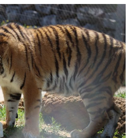
 격파
다"
수색(종
%↑
 준수"
수색
 강화"
황'
의