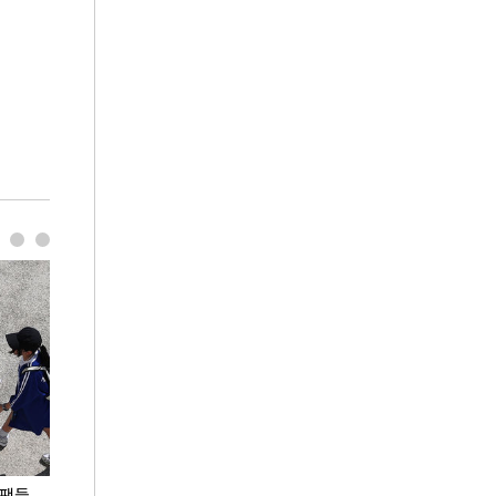
 팬들
이 대통령, '청년 대책 속도 높여야…폭염 문제도
입추 코앞인데 전