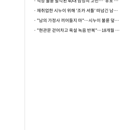
· 직장 불륜 발각된 40대 남성의 고민…"유포 동료 명예훼손·협박죄 고소 가능할까"
· 재취업한 시누이 위해 '조카 셔틀' 떠넘긴 남편…아내 "난 못한다"
· "남의 가정사 끼어들지 마"…시누이 불륜 덮으려는 남편에 억울한 아내
· "현관문 걷어차고 욕설 녹음 반복"…18개월 아기 키우는 집 뒤흔든 '앞집의 비극'