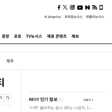
의견, 국토부·LH에 충실히
전달할 것"
K-Artprice
프라임뉴시스
위클리뉴시스
광장
포토
TV뉴시스
제휴 콘텐츠
제보
제주
티