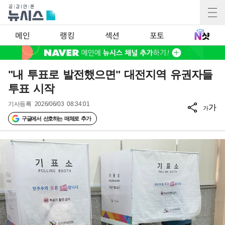
메인
랭킹
섹션
포토
"내 투표로 발전했으면" 대전지역 유권자들
투표 시작
기사등록
2026/06/03 08:34:01
가
가
구글에서 선호하는 매체로 추가