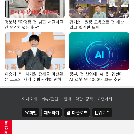
정보석 "황정음 전 남편 서글서글
황기순 "원정 도박으로 전 재산
한 인상이었는데…"
잃고 필리핀 도피"
이승기 측 "차가원 전세금 미반환
정부, 전 산업에 'AI 옷' 입힌다…
은 고도의 사기 수법…엄벌 원해"
AI 로봇 연 1000대 보급 추진
회사소개
제휴/컨텐츠 판매
약관·정책
고충처리
PC화면
제보하기
앱 다운로드
맨위로↑
광
COPYRIGHTⓒ
NEWSIS
ALL RIGHTS RESERVED.
고
삭
제