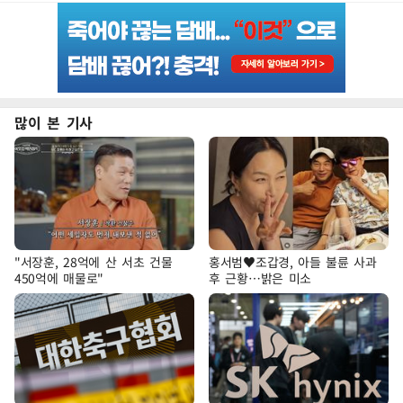
많이 본 기사
"서장훈, 28억에 산 서초 건물
홍서범♥조갑경, 아들 불륜 사과
450억에 매물로"
후 근황…밝은 미소