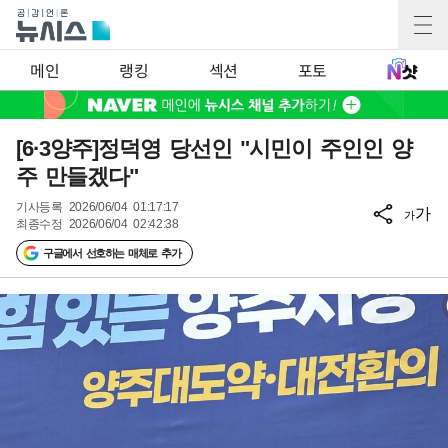
메인
랭킹
섹션
포토
[6·3양주]정덕영 당선인 "시민이 주인인 양
주 만들겠다"
기사등록
2026/06/04 01:17:17
가
가
최종수정
2026/06/04 02:42:38
구글에서 선호하는 매체로 추가