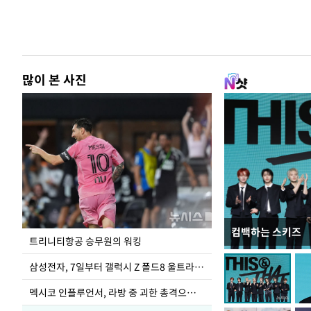
많이 본 사진
컴백하는 스키즈
입추 하루 앞둔 
트리니티항공 승무원의 워킹
폭염
삼성전자, 7일부터 갤럭시 Z 폴드8 울트라·폴드8·플립8 출시
멕시코 인플루언서, 라방 중 괴한 총격으로 사망