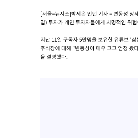
-5614초 전 >
[속보]7~9일 프로야구 3연전도 폭염 취소…11일 재개
[서울=뉴시스]박세은 인턴 기자 = 변동성 
-5276초 전 >
"韓 외환시장 개입 관측 배경엔 美의 대한국 무역적자 있어
입) 투자가 개인 투자자들에게 치명적인 위험이
-5103초 전 >
'월드컵 탈락 후폭풍' 축구협회…초유의 압수수색에 '충격
-4943초 전 >
서울 낮 37.9도, 올여름 최고치 경신…영등포 순간 '40도'
지난 11일 구독자 5만명을 보유한 유튜브 '
-4505초 전 >
[속보]종합특검, 대검 추가 압수수색…내란 중요임무종사 
주식장에 대해 "변동성이 매우 크고 엄청 왔
-600초 전 >
[속보]코스닥, 800p 회복…0.26% 오른 801.67 마감
을 설명했다.
-530초 전 >
[속보]코스피, 301.88포인트(4.58%) 내린 6296.38 마감
-395초 전 >
[속보]원·달러 환율, 0.7원 내린 1423.8원 마감
33분 전 >
"여기 떨어졌다"…다누리, 스페이스X 로켓 달 충돌 흔적 포착
1시간 전 >
손흥민, 5경기 연속골 실패…LAFC는 승부차기 끝 과달라하라
3시간 전 >
내일까지 39도 '펄펄'…기상청 "태풍 지나며 폭염 잠시 꺾인