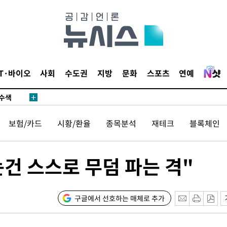
다"
수수색(종
4%↑
IT·바이오
사회
수도권
지방
문화
스포츠
연예
침 준수"
수수색
세 강화"
보험/카드
시황/환율
종목분석
재테크
블록체인
건 스스로 무덤 파는 격"
"
구글에서 선호하는 매체로 추가
·당황'