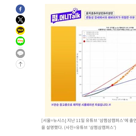
-4505초 전 >
[속보]종합특검, 대검 추가 압수수색…내란 중요임무종사 
-600초 전 >
[속보]코스닥, 800p 회복…0.26% 오른 801.67 마감
-530초 전 >
[속보]코스피, 301.88포인트(4.58%) 내린 6296.38 마감
-395초 전 >
[속보]원·달러 환율, 0.7원 내린 1423.8원 마감
33분 전 >
"여기 떨어졌다"…다누리, 스페이스X 로켓 달 충돌 흔적 포착
1시간 전 >
손흥민, 5경기 연속골 실패…LAFC는 승부차기 끝 과달라하라
3시간 전 >
내일까지 39도 '펄펄'…기상청 "태풍 지나며 폭염 잠시 꺾인
-26165초 전 >
'월드컵 탈락 후폭풍' 축구협회…11시간 걸린 초유의 압
합)
-25601초 전 >
[속보] 뉴욕증시, 혼조 출발…나스닥 0.3%↓, 다우 0.1
-24394초 전 >
축구협회, 15년 전 심판 성 접대 파문에 "현재는 내부 지
-23079초 전 >
경찰, '홍명보는 2순위' 결론냈던 스포츠윤리센터도 압
-8675초 전 >
[속보]합참 "北 발사체는 단거리탄도미사일…감시·경계태
-8423초 전 >
日방위성, 北이 동해로 쏜 발사체는 탄도미사일 가능성
-6853초 전 >
[속보] SKT, 에이닷 서비스 장애 발생…"원인 파악 중"
[서울=뉴시스] 지난 11일 유튜브 '삼쩜삼캠퍼스'에 
-6259초 전 >
[속보]합참 "북, 동해상으로 미상 발사체 발사"
을 설명했다. (사진=유튜브 '삼쩜삼캠퍼스')
-5655초 전 >
'낮 최고 39도' 불볕더위…한밤 열대야도 계속[내일날씨]