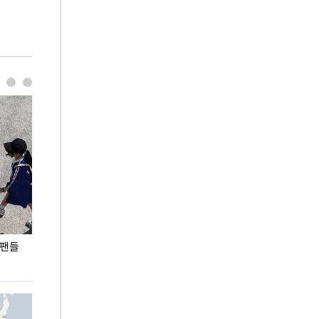
 팬들
이 대통령, '청년 대책 속도 높여야…폭염 문제도
입추 코앞인데 전
총력 대응'