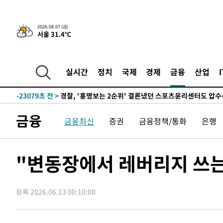
2026.08.07 (금)
서울 31.4℃
3시간 전 >
내일까지 39도 '펄펄'…기상청 "태풍 지나며 폭염 잠시 꺾인
-26165초 전 >
'월드컵 탈락 후폭풍' 축구협회…11시간 걸린 초유의 압
합)
-25601초 전 >
[속보] 뉴욕증시, 혼조 출발…나스닥 0.3%↓, 다우 0.1
실시간
정치
국제
경제
금융
산업
-24394초 전 >
축구협회, 15년 전 심판 성 접대 파문에 "현재는 내부 지
-23079초 전 >
경찰, '홍명보는 2순위' 결론냈던 스포츠윤리센터도 압
-8675초 전 >
[속보]합참 "北 발사체는 단거리탄도미사일…감시·경계태
금융
금융최신
증권
금융정책/통화
은행
-8423초 전 >
日방위성, 北이 동해로 쏜 발사체는 탄도미사일 가능성
-6853초 전 >
[속보] SKT, 에이닷 서비스 장애 발생…"원인 파악 중"
-6259초 전 >
[속보]합참 "북, 동해상으로 미상 발사체 발사"
"변동장에서 레버리지 쓰는
-5655초 전 >
'낮 최고 39도' 불볕더위…한밤 열대야도 계속[내일날씨]
-5614초 전 >
[속보]7~9일 프로야구 3연전도 폭염 취소…11일 재개
등록 2026.06.13 00:10:00
-5276초 전 >
"韓 외환시장 개입 관측 배경엔 美의 대한국 무역적자 있어
-5103초 전 >
'월드컵 탈락 후폭풍' 축구협회…초유의 압수수색에 '충격
-4943초 전 >
서울 낮 37.9도, 올여름 최고치 경신…영등포 순간 '40도'