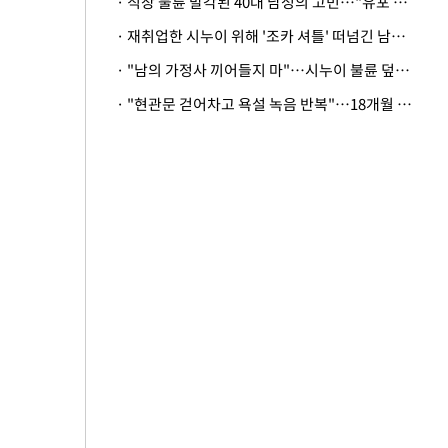
· 직장 불륜 발각된 40대 남성의 고민…"유포 동료 명예훼손·협박죄 고소 가능할까"
· 재취업한 시누이 위해 '조카 셔틀' 떠넘긴 남편…아내 "난 못한다"
· "남의 가정사 끼어들지 마"…시누이 불륜 덮으려는 남편에 억울한 아내
· "현관문 걷어차고 욕설 녹음 반복"…18개월 아기 키우는 집 뒤흔든 '앞집의 비극'