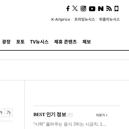
의견, 국토부·LH에 충실히
전달할 것"
K-Artprice
프라임뉴시스
위클리뉴시스
광장
포토
TV뉴시스
제휴 콘텐츠
제보