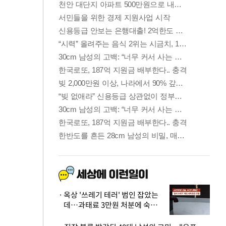
옥상 '쓰레기 테러' 범인 잡았는
데…과태료 3만원 처분에 숙박업
주 허탈