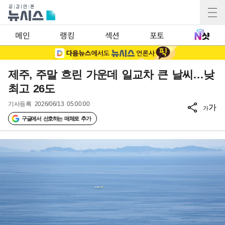
메인
랭킹
섹션
포토
제주, 주말 흐린 가운데 일교차 큰 날씨…낮
최고 26도
기사등록
2026/06/13 05:00:00
가
가
구글에서 선호하는 매체로 추가