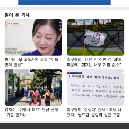
많이 본 기사
방은희, 母 고독사에 오열 "이틀
축구협회, 15년 전 심판 성 접대
만에 발견"
파문에 "현재는 내부 지침 준수"
김지수, '여행사 대표' 변신 근황
축구협회 '성접대' 감사보고서 나
"가볼 만하니…"
왔다…월드컵·올림픽 심판 포함